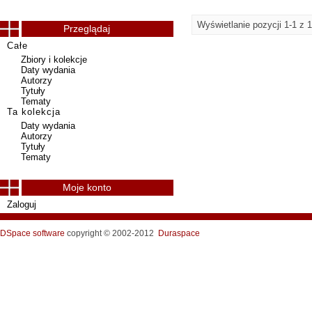
Wyświetlanie pozycji 1-1 z 1
Przeglądaj
Całe
Zbiory i kolekcje
Daty wydania
Autorzy
Tytuły
Tematy
Ta kolekcja
Daty wydania
Autorzy
Tytuły
Tematy
Moje konto
Zaloguj
DSpace software
copyright © 2002-2012
Duraspace