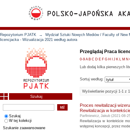
Repozytorium PJATK
→
Wydział Sztuki Nowych Mediów / Faculty of New 
licencjacka - Wizualizacja 2021 według autora
Przeglądaj Praca licen
0-9
A
B
C
D
E
F
G
H
I
J
K
L
M
N
Lub dodaj kilka pierwszych lit
Sortuj według:
Wyświetlanie pozycji 1-1 z 1
Szukaj
Proces rewitalizacji wi
Rewitalizacja w kontekśc
Szukaj
Parfiniewicz, Jakub
(
2021-08-2
W tej kolekcji
Rewitalizacja w kontekście m
wstępnej koncepcji, przez modele
Szukanie zaawansowane