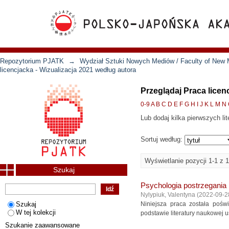
Repozytorium PJATK
→
Wydział Sztuki Nowych Mediów / Faculty of New 
licencjacka - Wizualizacja 2021 według autora
Przeglądaj Praca licen
0-9
A
B
C
D
E
F
G
H
I
J
K
L
M
N
Lub dodaj kilka pierwszych lit
Sortuj według:
Wyświetlanie pozycji 1-1 z 1
Szukaj
Psychologia postrzegania
Nylypiuk, Valentyna
(
2022-09-2
Szukaj
Niniejsza praca została poś
W tej kolekcji
podstawie literatury naukowej u
Szukanie zaawansowane