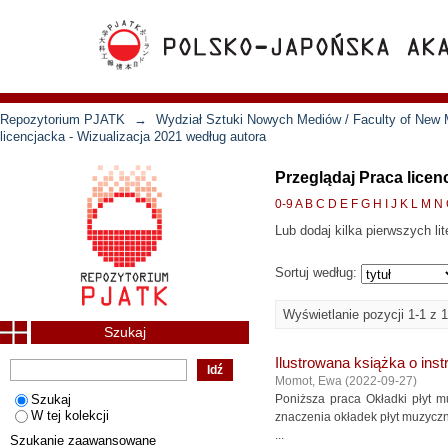
Repozytorium PJATK
→
Wydział Sztuki Nowych Mediów / Faculty of New 
licencjacka - Wizualizacja 2021 według autora
Przeglądaj Praca licen
0-9
A
B
C
D
E
F
G
H
I
J
K
L
M
N
Lub dodaj kilka pierwszych lit
Sortuj według:
Wyświetlanie pozycji 1-1 z 1
Szukaj
Ilustrowana książka o in
Momot, Ewa
(
2022-09-27
)
Szukaj
Poniższa praca Okładki płyt 
W tej kolekcji
znaczenia okładek płyt muzyczn
...
Szukanie zaawansowane