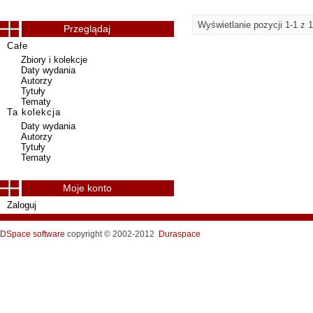
Wyświetlanie pozycji 1-1 z 1
Przeglądaj
Całe
Zbiory i kolekcje
Daty wydania
Autorzy
Tytuły
Tematy
Ta kolekcja
Daty wydania
Autorzy
Tytuły
Tematy
Moje konto
Zaloguj
DSpace software
copyright © 2002-2012
Duraspace