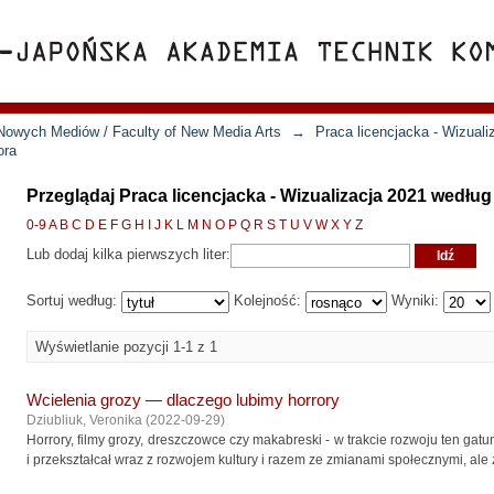
Nowych Mediów / Faculty of New Media Arts
→
Praca licencjacka - Wizuali
ora
Przeglądaj Praca licencjacka - Wizualizacja 2021 według
0-9
A
B
C
D
E
F
G
H
I
J
K
L
M
N
O
P
Q
R
S
T
U
V
W
X
Y
Z
Lub dodaj kilka pierwszych liter:
Sortuj według:
Kolejność:
Wyniki:
Wyświetlanie pozycji 1-1 z 1
Wcielenia grozy — dlaczego lubimy horrory
Dziubliuk, Veronika
(
2022-09-29
)
Horrory, filmy grozy, dreszczowce czy makabreski - w trakcie rozwoju ten gatu
i przekształcał wraz z rozwojem kultury i razem ze zmianami społecznymi, ale