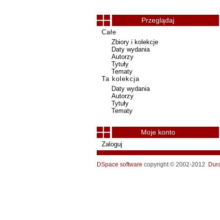
Przeglądaj
Całe
Zbiory i kolekcje
Daty wydania
Autorzy
Tytuły
Tematy
Ta kolekcja
Daty wydania
Autorzy
Tytuły
Tematy
Moje konto
Zaloguj
DSpace software
copyright © 2002-2012
Dur