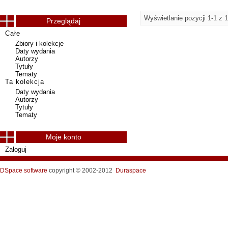
Wyświetlanie pozycji 1-1 z 1
Przeglądaj
Całe
Zbiory i kolekcje
Daty wydania
Autorzy
Tytuły
Tematy
Ta kolekcja
Daty wydania
Autorzy
Tytuły
Tematy
Moje konto
Zaloguj
DSpace software
copyright © 2002-2012
Duraspace