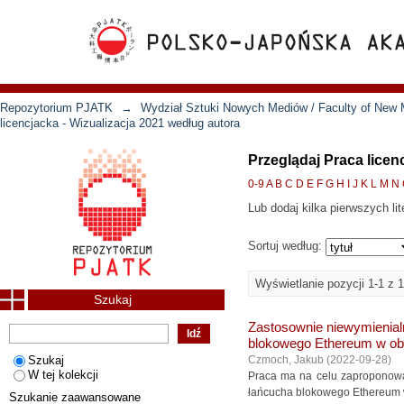
Repozytorium PJATK
→
Wydział Sztuki Nowych Mediów / Faculty of New 
licencjacka - Wizualizacja 2021 według autora
Przeglądaj Praca licen
0-9
A
B
C
D
E
F
G
H
I
J
K
L
M
N
Lub dodaj kilka pierwszych lit
Sortuj według:
Wyświetlanie pozycji 1-1 z 1
Szukaj
Zastosownie niewymienialn
blokowego Ethereum w obr
Szukaj
Czmoch, Jakub
(
2022-09-28
)
W tej kolekcji
Praca ma na celu zaproponowan
łańcucha blokowego Ethereum w 
Szukanie zaawansowane