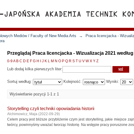
Nowych Mediów / Faculty of New Media Arts
→
Praca licencjacka - Wizuali
ora
Przeglądaj Praca licencjacka - Wizualizacja 2021 wedłu
0-9
A
B
C
D
E
F
G
H
I
J
K
L
M
N
O
P
Q
R
S
T
U
V
W
X
Y
Z
Lub dodaj kilka pierwszych liter:
Sortuj według:
Kolejność:
Wyniki:
Wyświetlanie pozycji 1-1 z 1
Storytelling czyli techniki opowiadania historii
Alchimowicz, Maja
(
2022-09-29
)
Celem pracy jest bliższe przybliżenie czym jest storytelling, jakie miejsce za
twórcy, powinnyśmy uważać tworząc historię. Na wstępie pracy poruszone zostaj