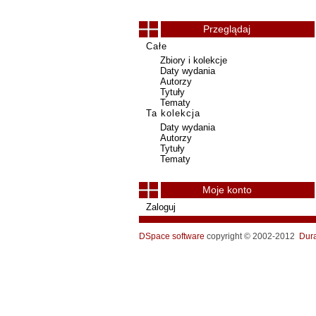
Przeglądaj
Całe
Zbiory i kolekcje
Daty wydania
Autorzy
Tytuły
Tematy
Ta kolekcja
Daty wydania
Autorzy
Tytuły
Tematy
Moje konto
Zaloguj
DSpace software
copyright © 2002-2012
Dur