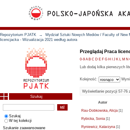
Repozytorium PJATK
→
Wydział Sztuki Nowych Mediów / Faculty of New 
licencjacka - Wizualizacja 2021 według autora
Przeglądaj Praca licen
0-9
A
B
C
D
E
F
G
H
I
J
K
L
M
N
Lub dodaj kilka pierwszych lit
Kolejność:
Wyni
Wyświetlanie pozycji 57-76 
Szukaj
Autor
Rau-Dobkowska, Alicja
[1]
Szukaj
Rybicka, Sonia
[1]
W tej kolekcji
Ryniewicz, Katarzyna
[1]
Szukanie zaawansowane