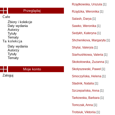
Rządkowska, Urszula
[1]
Przeglądaj
Rządzka, Weronika
[1]
Całe
Salash, Darya
[1]
Zbiory i kolekcje
Daty wydania
Sawko, Weronika
[1]
Autorzy
Sedykh, Kateryna
[1]
Tytuły
Tematy
Shchenikova, Margaryta
[1]
Ta kolekcja
Daty wydania
Shylai, Valeryia
[1]
Autorzy
Tytuły
Siarhushkowa, Valeria
[1]
Tematy
Skokołowska, Zuzanna
[1]
Moje konto
Skołyszewski, Paweł
[1]
Zaloguj
Smoczyńska, Helena
[1]
Stadnik, Natalia
[1]
Szczepańska, Anna
[1]
Tarkowska, Barbara
[1]
Tomczak, Anna
[1]
Trotsiuk, Viktoriia
[1]