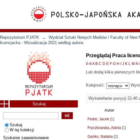
Repozytorium PJATK
→
Wydział Sztuki Nowych Mediów / Faculty of New 
licencjacka - Wizualizacja 2021 według autora
Przeglądaj Praca licen
0-9
A
B
C
D
E
F
G
H
I
J
K
L
M
N
Lub dodaj kilka pierwszych lit
Kolejność:
Wyni
Wyświetlanie pozycji 21-40 
Szukaj
Autor
Feder, Jacek
[1]
Szukaj
Fryczkowska, Adela
[1]
W tej kolekcji
Gańko, Natalia
[2]
Szukanie zaawansowane