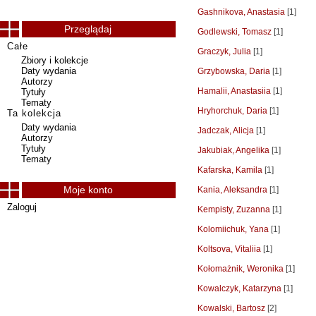
Gashnikova, Anastasia
[1]
Przeglądaj
Godlewski, Tomasz
[1]
Całe
Graczyk, Julia
[1]
Zbiory i kolekcje
Daty wydania
Grzybowska, Daria
[1]
Autorzy
Hamalii, Anastasiia
[1]
Tytuły
Tematy
Hryhorchuk, Daria
[1]
Ta kolekcja
Daty wydania
Jadczak, Alicja
[1]
Autorzy
Tytuły
Jakubiak, Angelika
[1]
Tematy
Kafarska, Kamila
[1]
Moje konto
Kania, Aleksandra
[1]
Zaloguj
Kempisty, Zuzanna
[1]
Kolomiichuk, Yana
[1]
Koltsova, Vitaliia
[1]
Kołomażnik, Weronika
[1]
Kowalczyk, Katarzyna
[1]
Kowalski, Bartosz
[2]