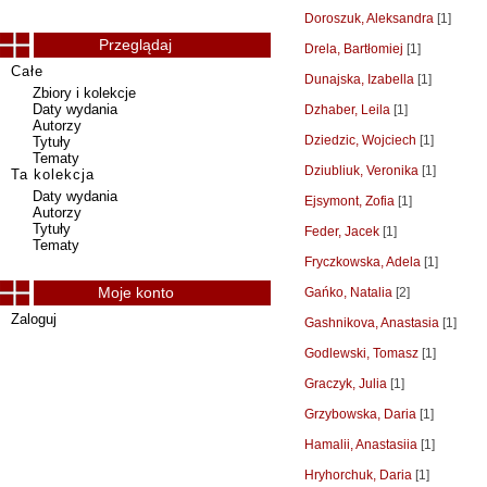
Doroszuk, Aleksandra
[1]
Przeglądaj
Drela, Bartłomiej
[1]
Całe
Dunajska, Izabella
[1]
Zbiory i kolekcje
Daty wydania
Dzhaber, Leila
[1]
Autorzy
Dziedzic, Wojciech
[1]
Tytuły
Tematy
Dziubliuk, Veronika
[1]
Ta kolekcja
Daty wydania
Ejsymont, Zofia
[1]
Autorzy
Tytuły
Feder, Jacek
[1]
Tematy
Fryczkowska, Adela
[1]
Moje konto
Gańko, Natalia
[2]
Zaloguj
Gashnikova, Anastasia
[1]
Godlewski, Tomasz
[1]
Graczyk, Julia
[1]
Grzybowska, Daria
[1]
Hamalii, Anastasiia
[1]
Hryhorchuk, Daria
[1]