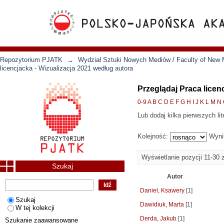
Repozytorium PJATK
→
Wydział Sztuki Nowych Mediów / Faculty of New 
licencjacka - Wizualizacja 2021 według autora
Przeglądaj Praca licen
0-9
A
B
C
D
E
F
G
H
I
J
K
L
M
N
Lub dodaj kilka pierwszych lit
Kolejność:
Wyni
Wyświetlanie pozycji 11-30 
Szukaj
Autor
Daniel, Ksawery
[1]
Szukaj
Dawidiuk, Marta
[1]
W tej kolekcji
Derda, Jakub
[1]
Szukanie zaawansowane