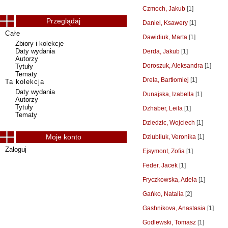
Czmoch, Jakub
[1]
Przeglądaj
Daniel, Ksawery
[1]
Całe
Dawidiuk, Marta
[1]
Zbiory i kolekcje
Daty wydania
Derda, Jakub
[1]
Autorzy
Doroszuk, Aleksandra
[1]
Tytuły
Tematy
Drela, Bartłomiej
[1]
Ta kolekcja
Daty wydania
Dunajska, Izabella
[1]
Autorzy
Tytuły
Dzhaber, Leila
[1]
Tematy
Dziedzic, Wojciech
[1]
Moje konto
Dziubliuk, Veronika
[1]
Zaloguj
Ejsymont, Zofia
[1]
Feder, Jacek
[1]
Fryczkowska, Adela
[1]
Gańko, Natalia
[2]
Gashnikova, Anastasia
[1]
Godlewski, Tomasz
[1]