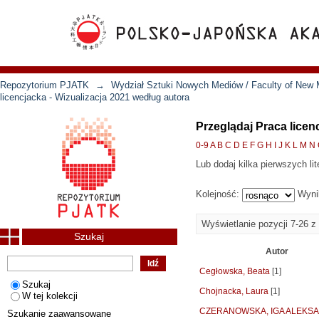
Repozytorium PJATK
→
Wydział Sztuki Nowych Mediów / Faculty of New 
licencjacka - Wizualizacja 2021 według autora
Przeglądaj Praca licen
0-9
A
B
C
D
E
F
G
H
I
J
K
L
M
N
Lub dodaj kilka pierwszych lit
Kolejność:
Wyni
Wyświetlanie pozycji 7-26 z
Szukaj
Autor
Cegłowska, Beata
[1]
Szukaj
Chojnacka, Laura
[1]
W tej kolekcji
CZERANOWSKA, IGA ALEKS
Szukanie zaawansowane