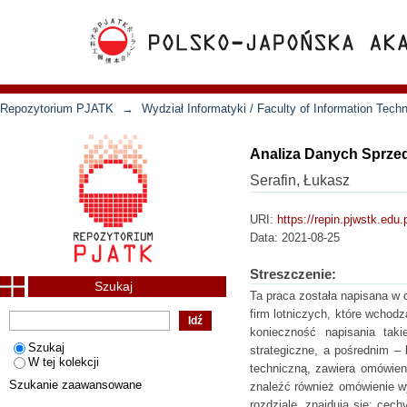
Repozytorium PJATK
→
Wydział Informatyki / Faculty of Information Tech
Analiza Danych Sprzed
Serafin, Łukasz
URI:
https://repin.pjwstk.edu
Data:
2021-08-25
Streszczenie:
Szukaj
Ta praca została napisana w 
firm lotniczych, które wchodz
konieczność napisania taki
Szukaj
strategiczne, a pośrednim –
W tej kolekcji
techniczną, zawiera omówien
Szukanie zaawansowane
znaleźć również omówienie w
rozdziale, znajdują się: cec