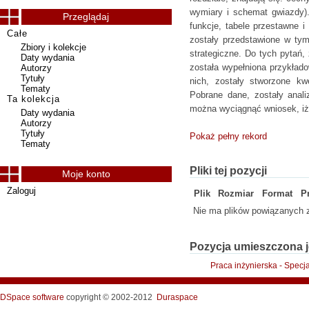
wymiary i schemat gwiazdy).
Przeglądaj
funkcje, tabele przestawne i
Całe
zostały przedstawione w tym 
Zbiory i kolekcje
strategiczne. Do tych pytań,
Daty wydania
została wypełniona przykład
Autorzy
Tytuły
nich, zostały stworzone kw
Tematy
Pobrane dane, zostały anali
Ta kolekcja
można wyciągnąć wniosek, iż 
Daty wydania
Autorzy
Tytuły
Pokaż pełny rekord
Tematy
Pliki tej pozycji
Moje konto
Zaloguj
Plik
Rozmiar
Format
P
Nie ma plików powiązanych z
Pozycja umieszczona j
Praca inżynierska - Spec
DSpace software
copyright © 2002-2012
Duraspace