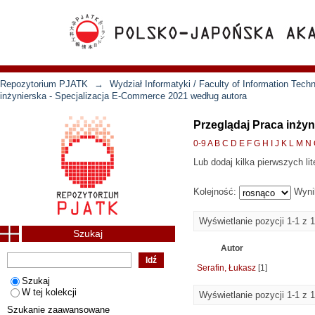
Repozytorium PJATK
→
Wydział Informatyki / Faculty of Information Tech
inżynierska - Specjalizacja E-Commerce 2021 według autora
Przeglądaj Praca inży
0-9
A
B
C
D
E
F
G
H
I
J
K
L
M
N
Lub dodaj kilka pierwszych lit
Kolejność:
Wyni
Wyświetlanie pozycji 1-1 z 1
Szukaj
Autor
Serafin, Łukasz
[1]
Szukaj
W tej kolekcji
Wyświetlanie pozycji 1-1 z 1
Szukanie zaawansowane