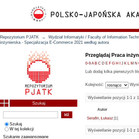
Repozytorium PJATK
→
Wydział Informatyki / Faculty of Information Tech
inżynierska - Specjalizacja E-Commerce 2021 według autora
Przeglądaj Praca inży
0-9
A
B
C
D
E
F
G
H
I
J
K
L
M
N
Lub dodaj kilka pierwszych lit
Kolejność:
Wyni
Wyświetlanie pozycji 1-1 z 1
Szukaj
Autor
Serafin, Łukasz
[1]
Szukaj
W tej kolekcji
Wyświetlanie pozycji 1-1 z 1
Szukanie zaawansowane