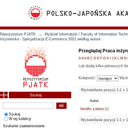
Repozytorium PJATK
→
Wydział Informatyki / Faculty of Information Tech
inżynierska - Specjalizacja E-Commerce 2021 według autora
Przeglądaj Praca inży
0-9
A
B
C
D
E
F
G
H
I
J
K
L
M
N
Lub dodaj kilka pierwszych lit
Kolejność:
Wyni
Wyświetlanie pozycji 1-1 z 1
Szukaj
Autor
Serafin, Łukasz
[1]
Szukaj
W tej kolekcji
Wyświetlanie pozycji 1-1 z 1
Szukanie zaawansowane