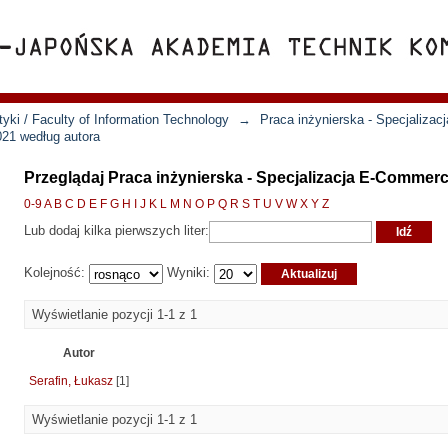
yki / Faculty of Information Technology
→
Praca inżynierska - Specjaliza
021 według autora
Przeglądaj Praca inżynierska - Specjalizacja E-Commer
0-9
A
B
C
D
E
F
G
H
I
J
K
L
M
N
O
P
Q
R
S
T
U
V
W
X
Y
Z
Lub dodaj kilka pierwszych liter:
Kolejność:
Wyniki:
Wyświetlanie pozycji 1-1 z 1
Autor
Serafin, Łukasz
[1]
Wyświetlanie pozycji 1-1 z 1