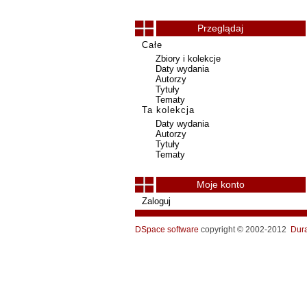
Przeglądaj
Całe
Zbiory i kolekcje
Daty wydania
Autorzy
Tytuły
Tematy
Ta kolekcja
Daty wydania
Autorzy
Tytuły
Tematy
Moje konto
Zaloguj
DSpace software
copyright © 2002-2012
Dur