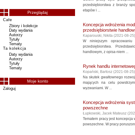
przedsiębiorstwa z branży sp
etapów i ...
Przeglądaj
Całe
Koncepcja wdrożenia modu
Zbiory i kolekcje
przedsiębiorstwie handlo
Daty wydania
Autorzy
Kaparouski, Nikita
(
2021-08-25
Tytuły
W niniejszym opracowaniu 
Tematy
przedsiębiorstwa. Przedsta
Ta kolekcja
handlowym, z opisa-niem ...
Daty wydania
Autorzy
Tytuły
Rynek handlu internetowe
Tematy
Kopański, Bartosz
(
2021-08-25
)
Na skutek gwałtownego rozwo
Moje konto
mających na celu powstrzym
wyzwaniami. W ...
Zaloguj
Koncepcja wdrożenia syst
powszechne
Łupkowski, Jacek Mateusz
(
202
Tematem pracy jest koncepcja 
powszechne. W pracy poruszono