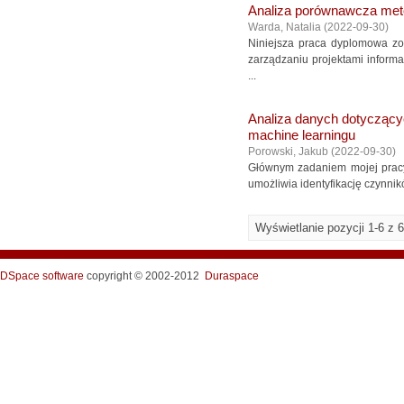
Analiza porównawcza meto
Warda, Natalia
(
2022-09-30
)
Niniejsza praca dyplomowa z
zarządzaniu projektami inform
...
Analiza danych dotyczącyc
machine learningu
Porowski, Jakub
(
2022-09-30
)
Głównym zadaniem mojej pracy 
umożliwia identyfikację czynnik
Wyświetlanie pozycji 1-6 z 6
DSpace software
copyright © 2002-2012
Duraspace