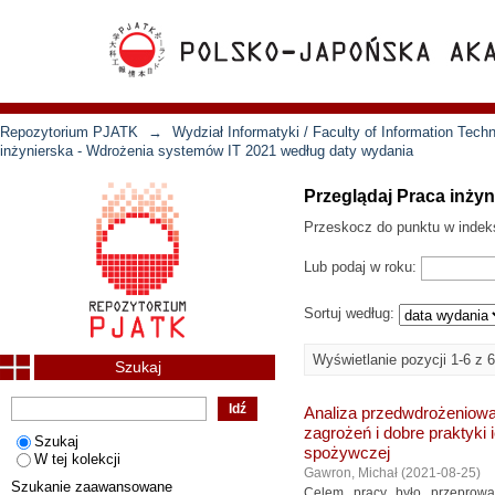
Repozytorium PJATK
→
Wydział Informatyki / Faculty of Information Tech
inżynierska - Wdrożenia systemów IT 2021 według daty wydania
Przeglądaj Praca inży
Przeskocz do punktu w indek
Lub podaj w roku:
Sortuj według:
Wyświetlanie pozycji 1-6 z 6
Szukaj
Analiza przedwdrożeniowa
zagrożeń i dobre praktyki
Szukaj
spożywczej
W tej kolekcji
Gawron, Michał
(
2021-08-25
)
Szukanie zaawansowane
Celem pracy było przeprowa