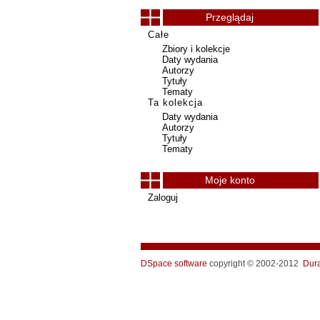
Przeglądaj
Całe
Zbiory i kolekcje
Daty wydania
Autorzy
Tytuły
Tematy
Ta kolekcja
Daty wydania
Autorzy
Tytuły
Tematy
Moje konto
Zaloguj
DSpace software
copyright © 2002-2012
Dur