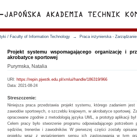
yki / Faculty of Information Technology
→
Praca inżynierska - Zarządzanie
Projekt systemu wspomagającego organizację i p
akrobatyce sportowej
Purymska, Natalia
URI:
https://repin.pjwstk.edu.pl/xmlui/handle/186319/966
Data:
2021-08-24
Streszczenie:
Niniejsza praca przedstawia projekt systemu, którego zadaniem jest u
zawodów sportowych, o szczeblu krajowym, w akrobatyce sportowej. Z
opracowane zgodnie z metodologią języka UML, a prototyp aplikacji by
Celem pracy było stworzenie programu odpowiadającego potrzebom pr
sędziów, trenerów i zawodników. W pierwszej części zostały opisan
projektu wraz z wyjaśnieniem sensu ich zastosowania w tym prz