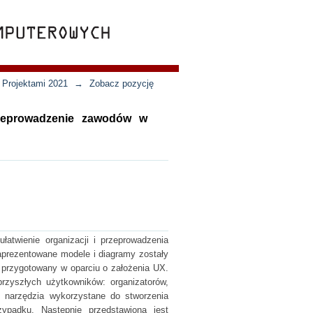
 Projektami 2021
→
Zobacz pozycję
rzeprowadzenie zawodów w
łatwienie organizacji i przeprowadzenia
aprezentowane modele i diagramy zostały
ł przygotowany w oparciu o założenia UX.
zyszłych użytkowników: organizatorów,
e narzędzia wykorzystane do stworzenia
ypadku. Następnie przedstawiona jest