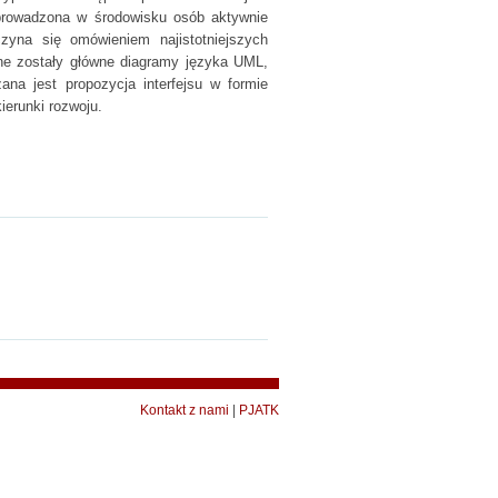
eprowadzona w środowisku osób aktywnie
yna się omówieniem najistotniejszych
ne zostały główne diagramy języka UML,
ana jest propozycja interfejsu w formie
ierunki rozwoju.
Kontakt z nami
|
PJATK