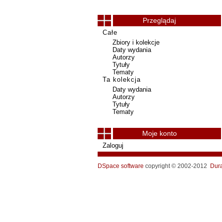
Przeglądaj
Całe
Zbiory i kolekcje
Daty wydania
Autorzy
Tytuły
Tematy
Ta kolekcja
Daty wydania
Autorzy
Tytuły
Tematy
Moje konto
Zaloguj
DSpace software
copyright © 2002-2012
Dur