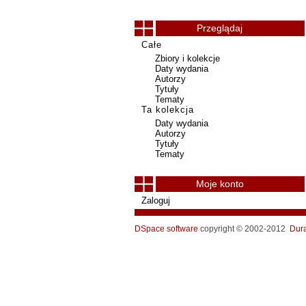
Przeglądaj
Całe
Zbiory i kolekcje
Daty wydania
Autorzy
Tytuły
Tematy
Ta kolekcja
Daty wydania
Autorzy
Tytuły
Tematy
Moje konto
Zaloguj
DSpace software
copyright © 2002-2012
Dur