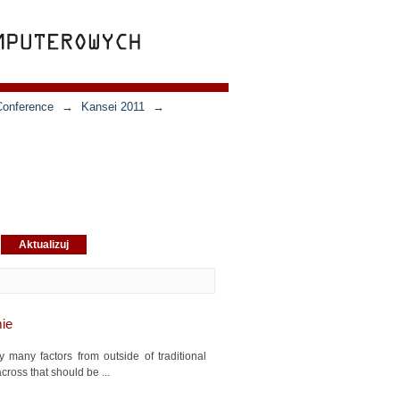
Conference
→
Kansei 2011
→
mie
y many factors from outside of traditional
ross that should be ...