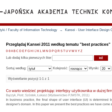
yki / Faculty of Information Technology
→
Kansei - User Interface Design 
Przeglądaj Kansei 2011 według tematu "best practices"
0-9
A
B
C
D
E
F
G
H
I
J
K
L
M
N
O
P
Q
R
S
T
U
V
W
X
Y
Z
Lub dodaj kilka pierwszych liter:
Sortuj według:
Kolejność:
Wyniki:
Wyświetlanie pozycji 1-1 z 1
Co warto wiedzieć projektując interfejsy użytkownika w dużej fir
Bączyk, Piotr
;
Szóstek, Łukasz
(
Wydawnictwo PJWSTK
,
2011
)
In business practice, the final shape of user interface (UI) is determined b
designer's domain. In this paper we present the best practices we have come ac