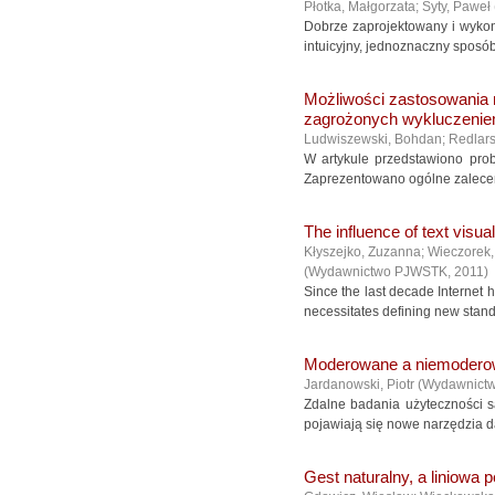
Płotka, Małgorzata
;
Syty, Paweł
Dobrze zaprojektowany i wykon
intuicyjny, jednoznaczny sposób.
Możliwości zastosowania m
zagrożonych wykluczeni
Ludwiszewski, Bohdan
;
Redlars
W artykule przedstawiono pro
Zaprezentowano ogólne zalecen
The influence of text visu
Kłyszejko, Zuzanna
;
Wieczorek,
(
Wydawnictwo PJWSTK
,
2011
)
Since the last decade Internet 
necessitates defining new standard
Moderowane a niemoderow
Jardanowski, Piotr
(
Wydawnict
Zdalne badania użyteczności są
pojawiają się nowe narzędzia d
Gest naturalny, a liniowa 