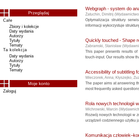
Webgraph - system do ana
Przeglądaj
Żatuchin, Dimitrij
(
Wydawnictw
Optymalizacja struktury serw
Całe
informacji wykorzystuje struktu
Zbiory i kolekcje
Daty wydania
Autorzy
Quickly touched - Shape re
Tytuły
Tematy
Zabramski, Stanisław
(
Wydawni
Ta kolekcja
This paper presents results of
Daty wydania
touch-input. Our results show th
Autorzy
Tytuły
Tematy
Accessibility of subtitling 
Wieczorek, Anna
;
Kłyszejko, Z
Moje konto
The paper aims at answering the
most frequently asked questions 
Zaloguj
Rola nowych technologii w
Wichrowski, Marcin
(
Wydawnic
Rozwój nowych technologii w zn
urządzeń codziennego użytku jak
Komunikacja człowiek–ko