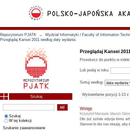
Repozytorium PJATK
→
Wydział Informatyki / Faculty of Information Tech
Przeglądaj Kansei 2011 według daty wydania
Przeglądaj Kansei 201
Przeskocz do punktu w indek
Lub podaj w roku:
Sortuj według:
Wyświetlanie pozycji 1-13 z
Szukaj
Wstęp
Krzysztof Marasek; Marcin Siko
Szukaj
Oto już szósta edycja tomu ar
W tej kolekcji
Stanowi to dla nas okazję, aby
Szukanie zaawansowane