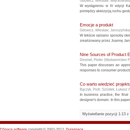
Gdowicz, Wiesław
;
Więckowska,
W wystąpieniu w IV edycji Kan
pomiędzy akwizycją ruchu gestu
Emocje a produkt
Gdowicz, Wiesław
;
Jaroszyńska
W tekście opisano sposoby okre
zrealizowany przez Joannę Jaros
Nine Sources of Product 
Desmet, Pieter
(
Wydawnictwo 
This paper discusses an appro
responses to consumer products.
Co warto wiedzieć projektu
Bączyk, Piotr
;
Szóstek, Łukasz
(
In business practice, the final
designer's domain. In this pape
Wyświetlanie pozycji 1-13 z
DSpace software
copyright © 2002-2012
Duraspace