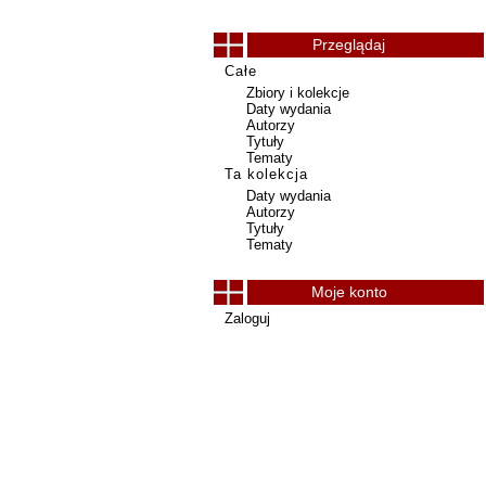
Przeglądaj
Całe
Zbiory i kolekcje
Daty wydania
Autorzy
Tytuły
Tematy
Ta kolekcja
Daty wydania
Autorzy
Tytuły
Tematy
Moje konto
Zaloguj