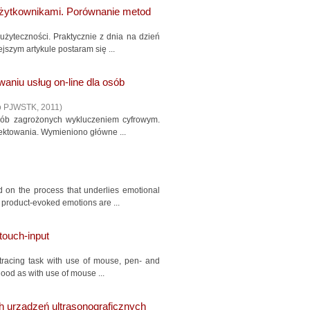
żytkownikami. Porównanie metod
użyteczności. Praktycznie z dnia na dzień
szym artykule postaram się ...
aniu usług on-line dla osób
o PJWSTK
,
2011
)
osób zagrożonych wykluczeniem cyfrowym.
ektowania. Wymieniono główne ...
 on the process that underlies emotional
 product-evoked emotions are ...
touch-input
-tracing task with use of mouse, pen- and
good as with use of mouse ...
h urządzeń ultrasonograficznych