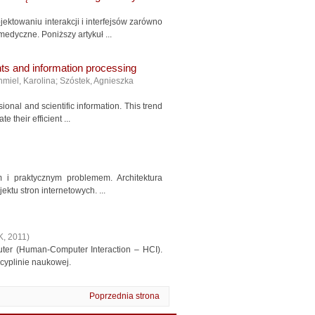
ktowaniu interakcji i interfejsów zarówno
edyczne. Poniższy artykuł ...
nts and information processing
miel, Karolina
;
Szóstek, Agnieszka
onal and scientific information. This trend
 their efficient ...
m i praktycznym problemem. Architektura
ktu stron internetowych. ...
K
,
2011
)
uter (Human-Computer Interaction – HCI).
scyplinie naukowej.
Poprzednia strona