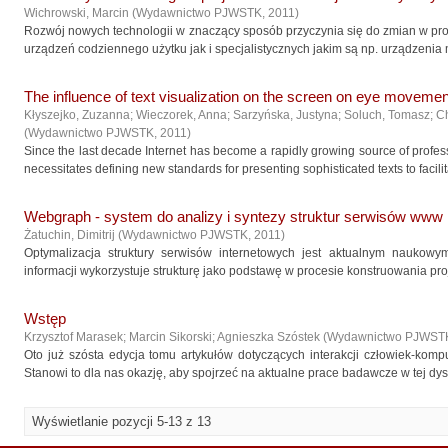
Wichrowski, Marcin
(
Wydawnictwo PJWSTK
,
2011
)
Rozwój nowych technologii w znaczący sposób przyczynia się do zmian w proje
urządzeń codziennego użytku jak i specjalistycznych jakim są np. urządzenia m
The influence of text visualization on the screen on eye moveme
Kłyszejko, Zuzanna
;
Wieczorek, Anna
;
Sarzyńska, Justyna
;
Soluch, Tomasz
;
Ch
(
Wydawnictwo PJWSTK
,
2011
)
Since the last decade Internet has become a rapidly growing source of professi
necessitates defining new standards for presenting sophisticated texts to facilitate
Webgraph - system do analizy i syntezy struktur serwisów www
Żatuchin, Dimitrij
(
Wydawnictwo PJWSTK
,
2011
)
Optymalizacja struktury serwisów internetowych jest aktualnym naukowy
informacji wykorzystuje strukturę jako podstawę w procesie konstruowania proje
Wstęp
Krzysztof Marasek; Marcin Sikorski; Agnieszka Szóstek
(
Wydawnictwo PJWST
Oto już szósta edycja tomu artykułów dotyczących interakcji człowiek-komp
Stanowi to dla nas okazję, aby spojrzeć na aktualne prace badawcze w tej dy
Wyświetlanie pozycji 5-13 z 13