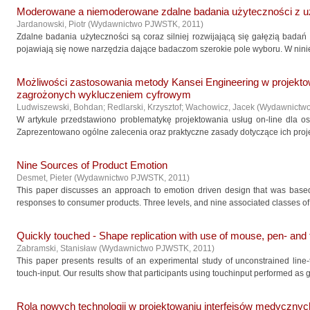
Moderowane a niemoderowane zdalne badania użyteczności z u
Jardanowski, Piotr
(
Wydawnictwo PJWSTK
,
2011
)
Zdalne badania użyteczności są coraz silniej rozwijającą się gałęzią badań 
pojawiają się nowe narzędzia dające badaczom szerokie pole wyboru. W niniej
Możliwości zastosowania metody Kansei Engineering w projektow
zagrożonych wykluczeniem cyfrowym
Ludwiszewski, Bohdan
;
Redlarski, Krzysztof
;
Wachowicz, Jacek
(
Wydawnictw
W artykule przedstawiono problematykę projektowania usług on-line dla 
Zaprezentowano ogólne zalecenia oraz praktyczne zasady dotyczące ich proj
Nine Sources of Product Emotion
Desmet, Pieter
(
Wydawnictwo PJWSTK
,
2011
)
This paper discusses an approach to emotion driven design that was based
responses to consumer products. Three levels, and nine associated classes of
Quickly touched - Shape replication with use of mouse, pen- and 
Zabramski, Stanisław
(
Wydawnictwo PJWSTK
,
2011
)
This paper presents results of an experimental study of unconstrained line
touch-input. Our results show that participants using touchinput performed as 
Rola nowych technologii w projektowaniu interfejsów medycznyc