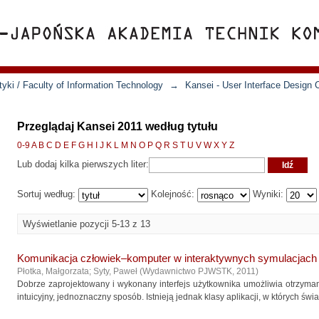
yki / Faculty of Information Technology
→
Kansei - User Interface Design 
Przeglądaj Kansei 2011 według tytułu
0-9
A
B
C
D
E
F
G
H
I
J
K
L
M
N
O
P
Q
R
S
T
U
V
W
X
Y
Z
Lub dodaj kilka pierwszych liter:
Sortuj według:
Kolejność:
Wyniki:
Wyświetlanie pozycji 5-13 z 13
Komunikacja człowiek–komputer w interaktywnych symulacjach
Płotka, Małgorzata
;
Syty, Paweł
(
Wydawnictwo PJWSTK
,
2011
)
Dobrze zaprojektowany i wykonany interfejs użytkownika umożliwia otrzym
intuicyjny, jednoznaczny sposób. Istnieją jednak klasy aplikacji, w których świ