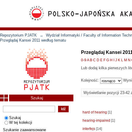
Repozytorium PJATK
→
Wydział Informatyki / Faculty of Information Tech
Przeglądaj Kansei 2011 według tematu
Przeglądaj Kansei 201
0-9
A
B
C
D
E
F
G
H
I
J
K
L
M
N
Lub dodaj kilka pierwszych lit
Kolejność:
Wyni
Wyświetlanie pozycji 23-42 
Szukaj
hard of hearing
[1]
Szukaj
hearing-impaired
[1]
W tej kolekcji
interfejs
[14]
Szukanie zaawansowane