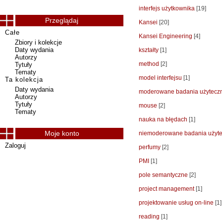
interfejs użytkownika
[19]
Przeglądaj
Kansei
[20]
Całe
Kansei Engineering
[4]
Zbiory i kolekcje
Daty wydania
kształty
[1]
Autorzy
method
[2]
Tytuły
Tematy
model interfejsu
[1]
Ta kolekcja
Daty wydania
moderowane badania użytecz
Autorzy
Tytuły
mouse
[2]
Tematy
nauka na błędach
[1]
Moje konto
niemoderowane badania użyte
Zaloguj
perfumy
[2]
PMI
[1]
pole semantyczne
[2]
project management
[1]
projektowanie usług on-line
[1]
reading
[1]