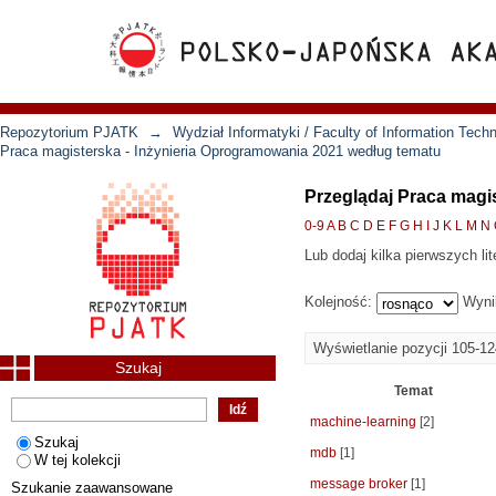
Repozytorium PJATK
→
Wydział Informatyki / Faculty of Information Tech
Praca magisterska - Inżynieria Oprogramowania 2021 według tematu
Przeglądaj Praca magi
0-9
A
B
C
D
E
F
G
H
I
J
K
L
M
N
Lub dodaj kilka pierwszych lit
Kolejność:
Wyni
Wyświetlanie pozycji 105-12
Szukaj
Temat
machine-learning
[2]
Szukaj
mdb
[1]
W tej kolekcji
message broker
[1]
Szukanie zaawansowane