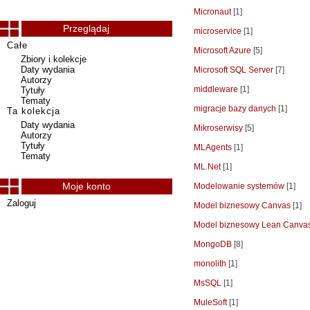
Micronaut
[1]
Przeglądaj
microservice
[1]
Całe
Microsoft Azure
[5]
Zbiory i kolekcje
Daty wydania
Microsoft SQL Server
[7]
Autorzy
middleware
[1]
Tytuły
Tematy
migracje bazy danych
[1]
Ta kolekcja
Daty wydania
Mikroserwisy
[5]
Autorzy
Tytuły
MLAgents
[1]
Tematy
ML.Net
[1]
Moje konto
Modelowanie systemów
[1]
Zaloguj
Model biznesowy Canvas
[1]
Model biznesowy Lean Canva
MongoDB
[8]
monolith
[1]
MsSQL
[1]
MuleSoft
[1]