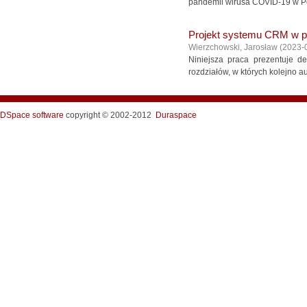
pandemii wirusa COVID-19 w Pol
Projekt systemu CRM w p
Wierzchowski, Jarosław
(
2023-
Niniejsza praca prezentuje 
rozdziałów, w których kolejno a
DSpace software
copyright © 2002-2012
Duraspace