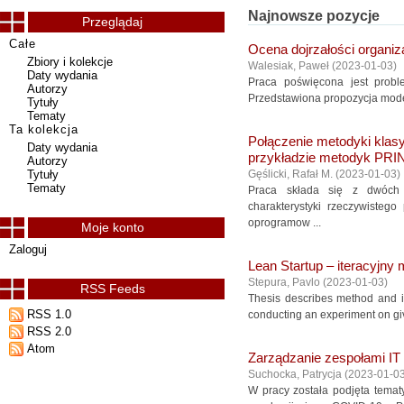
Najnowsze pozycje
Przeglądaj
Całe
Ocena dojrzałości organiz
Zbiory i kolekcje
Walesiak, Paweł
(
2023-01-03
)
Daty wydania
Praca poświęcona jest probl
Autorzy
Przedstawiona propozycja model
Tytuły
Tematy
Ta kolekcja
Połączenie metodyki klasy
Daty wydania
przykładzie metodyk PRI
Autorzy
Tytuły
Gęślicki, Rafał M.
(
2023-01-03
)
Tematy
Praca składa się z dwóch z
charakterystyki rzeczywisteg
oprogramow ...
Moje konto
Zaloguj
Lean Startup – iteracyjny
Stepura, Pavlo
(
2023-01-03
)
RSS Feeds
Thesis describes method and i
RSS 1.0
conducting an experiment on giv
RSS 2.0
Atom
Zarządzanie zespołami IT
Suchocka, Patrycja
(
2023-01-0
W pracy została podjęta temat