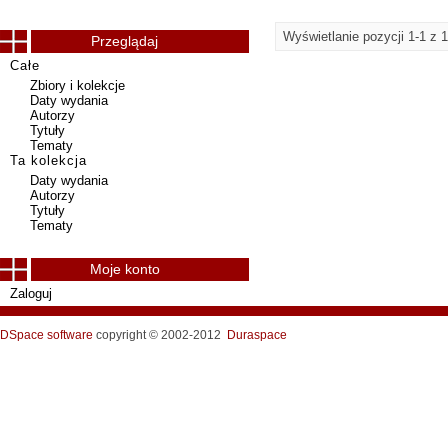
Wyświetlanie pozycji 1-1 z 1
Przeglądaj
Całe
Zbiory i kolekcje
Daty wydania
Autorzy
Tytuły
Tematy
Ta kolekcja
Daty wydania
Autorzy
Tytuły
Tematy
Moje konto
Zaloguj
DSpace software
copyright © 2002-2012
Duraspace