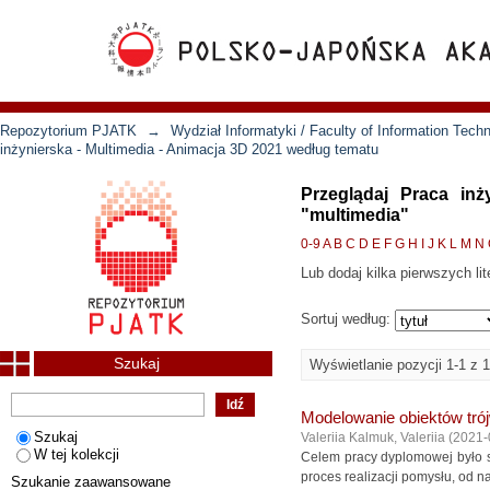
Repozytorium PJATK
→
Wydział Informatyki / Faculty of Information Tech
inżynierska - Multimedia - Animacja 3D 2021 według tematu
Przeglądaj Praca in
"multimedia"
0-9
A
B
C
D
E
F
G
H
I
J
K
L
M
N
Lub dodaj kilka pierwszych lit
Sortuj według:
Szukaj
Wyświetlanie pozycji 1-1 z 1
Modelowanie obiektów trój
Szukaj
Valeriia Kalmuk, Valeriia
(
2021-
W tej kolekcji
Celem pracy dyplomowej było s
proces realizacji pomysłu, od n
Szukanie zaawansowane