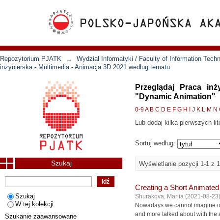
Repozytorium PJATK
→
Wydział Informatyki / Faculty of Information Tech
inżynierska - Multimedia - Animacja 3D 2021 według tematu
Przeglądaj Praca in
"Dynamic Animation"
0-9
A
B
C
D
E
F
G
H
I
J
K
L
M
N
Lub dodaj kilka pierwszych lit
Sortuj według:
Szukaj
Wyświetlanie pozycji 1-1 z 1
Creating a Short Animated
Szukaj
Shurakova, Mariia
(
2021-08-23
W tej kolekcji
Nowadays we cannot imagine ou
and more talked about with the 
Szukanie zaawansowane