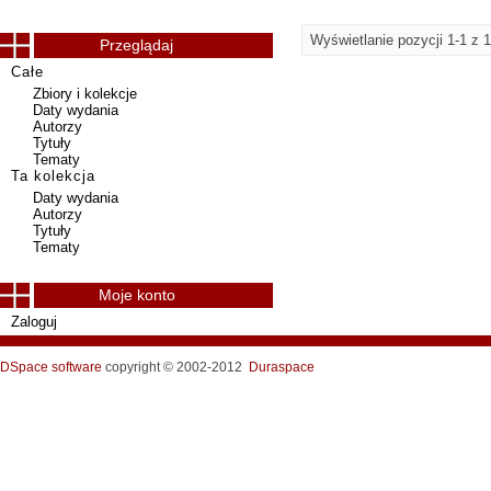
Wyświetlanie pozycji 1-1 z 1
Przeglądaj
Całe
Zbiory i kolekcje
Daty wydania
Autorzy
Tytuły
Tematy
Ta kolekcja
Daty wydania
Autorzy
Tytuły
Tematy
Moje konto
Zaloguj
DSpace software
copyright © 2002-2012
Duraspace