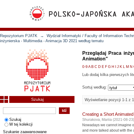
Repozytorium PJATK
→
Wydział Informatyki / Faculty of Information Tech
inżynierska - Multimedia - Animacja 3D 2021 według tematu
Przeglądaj Praca inż
Animation"
0-9
A
B
C
D
E
F
G
H
I
J
K
L
M
N
Lub dodaj kilka pierwszych lit
Sortuj według:
Szukaj
Wyświetlanie pozycji 1-1 z 1
Creating a Short Animated
Szukaj
Shurakova, Mariia
(
2021-08-23
W tej kolekcji
Nowadays we cannot imagine ou
and more talked about with the 
Szukanie zaawansowane