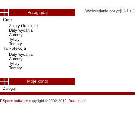
Wyświetlanie pozycji 1-1 z 1
Przeglądaj
Całe
Zbiory i kolekcje
Daty wydania
Autorzy
Tytuły
Tematy
Ta kolekcja
Daty wydania
Autorzy
Tytuły
Tematy
Moje konto
Zaloguj
DSpace software
copyright © 2002-2012
Duraspace