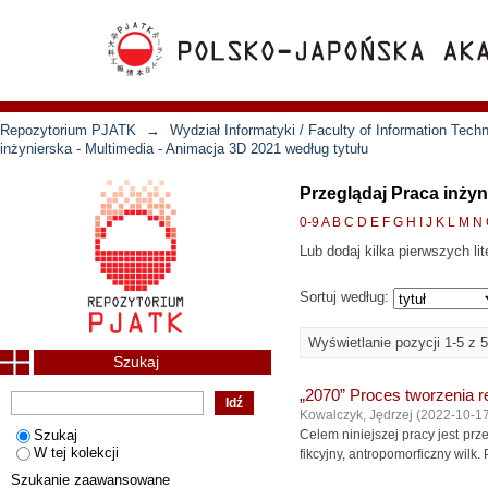
Repozytorium PJATK
→
Wydział Informatyki / Faculty of Information Tech
inżynierska - Multimedia - Animacja 3D 2021 według tytułu
Przeglądaj Praca inżyn
0-9
A
B
C
D
E
F
G
H
I
J
K
L
M
N
Lub dodaj kilka pierwszych lit
Sortuj według:
Wyświetlanie pozycji 1-5 z 5
Szukaj
„2070” Proces tworzenia 
Kowalczyk, Jędrzej
(
2022-10-1
Szukaj
Celem niniejszej pracy jest pr
W tej kolekcji
fikcyjny, antropomorficzny wilk.
Szukanie zaawansowane