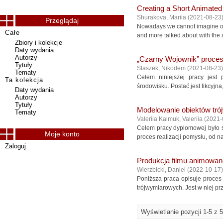
Creating a Short Animated
Shurakova, Mariia
(
2021-08-23
Przeglądaj
Nowadays we cannot imagine ou
Całe
and more talked about with the 
Zbiory i kolekcje
Daty wydania
Autorzy
„Czarny Wojownik” proces
Tytuły
Staszek, Nikodem
(
2021-08-23
)
Tematy
Celem niniejszej pracy jest
Ta kolekcja
środowisku. Postać jest fikcyjna
Daty wydania
Autorzy
Tytuły
Modelowanie obiektów trój
Tematy
Valeriia Kalmuk, Valeriia
(
2021-
Celem pracy dyplomowej było s
Moje konto
proces realizacji pomysłu, od n
Zaloguj
Produkcja filmu animowan
Wierzbicki, Daniel
(
2022-10-17
)
Poniższa praca opisuje proces
trójwymiarowych. Jest w niej pr
Wyświetlanie pozycji 1-5 z 5