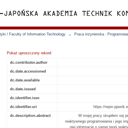
yki / Faculty of Information Technology
→
Praca inżynierska - Programowa
Pokaż uproszczony rekord
dc.contributor.author
dc.date.accessioned
dc.date.available
dc.date.issued
dc.identifier.issn
dc.identifier.uri
https://repin.pjwstk
dc.description.abstract
W mojej pracy skupiłem się p
reaktywnego programowania i jego imp
niej informacje o samej teorii rea