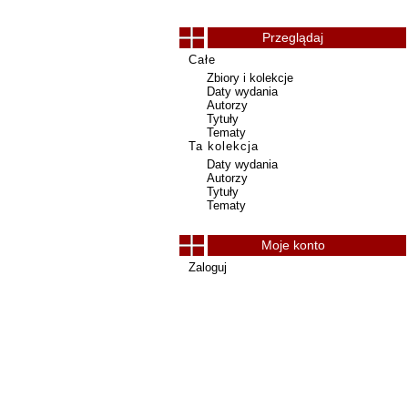
Przeglądaj
Całe
Zbiory i kolekcje
Daty wydania
Autorzy
Tytuły
Tematy
Ta kolekcja
Daty wydania
Autorzy
Tytuły
Tematy
Moje konto
Zaloguj