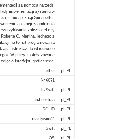
plementacji za pomocą narzędzi
kłady implementacji systemu w
zeze mnie aplikacji Sunspotter.
orzeniu aplikacji zagadnienia
i, wstrzykiwanie zależności czy
oberta C. Martina, jednego z
likacji na temat programowania
dzaju instruktaż do właściwego
ego). W pracy zostały zawarte
 zdjęcia interfejsu graficznego.
other
pl_PL
;Nr 6071
RxSwift
pl_PL
architektura
pl_PL
SOLID
pl_PL
reaktywność
pl_PL
Swift
pl_PL
iOS
pl_PL