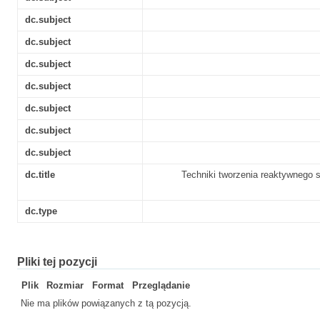
dc.subject
dc.subject
dc.subject
dc.subject
dc.subject
dc.subject
dc.subject
dc.title
Techniki tworzenia reaktywnego 
dc.type
Pliki tej pozycji
Plik
Rozmiar
Format
Przeglądanie
Nie ma plików powiązanych z tą pozycją.