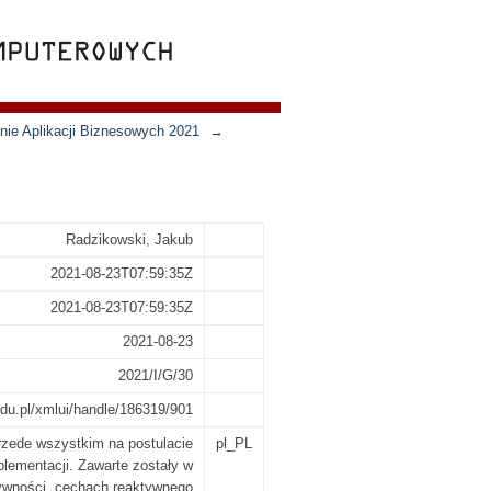
nie Aplikacji Biznesowych 2021
→
Radzikowski, Jakub
2021-08-23T07:59:35Z
2021-08-23T07:59:35Z
2021-08-23
2021/I/G/30
.edu.pl/xmlui/handle/186319/901
rzede wszystkim na postulacie
pl_PL
lementacji. Zawarte zostały w
ktywności, cechach reaktywnego