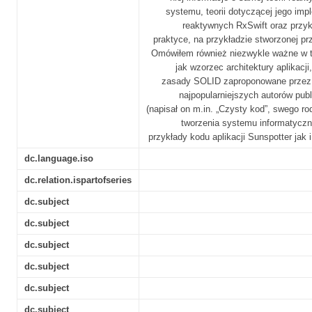
systemu, teorii dotyczącej jego im
reaktywnych RxSwift oraz przy
praktyce, na przykładzie stworzonej pr
Omówiłem również niezwykle ważne w tw
jak wzorzec architektury aplikacj
zasady SOLID zaproponowane przez R
najpopularniejszych autorów pub
(napisał on m.in. „Czysty kod”, swego ro
tworzenia systemu informatyczn
przykłady kodu aplikacji Sunspotter jak i
dc.language.iso
dc.relation.ispartofseries
dc.subject
dc.subject
dc.subject
dc.subject
dc.subject
dc.subject