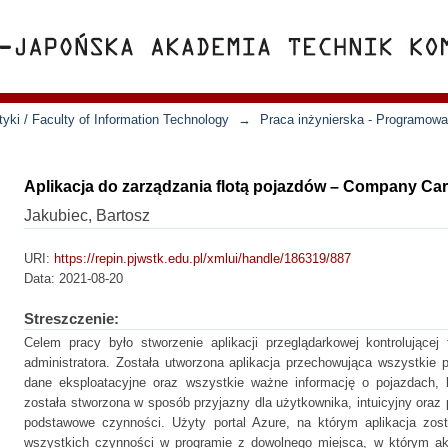
yki / Faculty of Information Technology
→
Praca inżynierska - Programowa
Aplikacja do zarządzania flotą pojazdów – Company Ca
Jakubiec, Bartosz
URI:
https://repin.pjwstk.edu.pl/xmlui/handle/186319/887
Data:
2021-08-20
Streszczenie:
Celem pracy było stworzenie aplikacji przeglądarkowej kontrolującej
administratora. Została utworzona aplikacja przechowująca wszystkie 
dane eksploatacyjne oraz wszystkie ważne informację o pojazdach, k
została stworzona w sposób przyjazny dla użytkownika, intuicyjny ora
podstawowe czynności. Użyty portal Azure, na którym aplikacja zo
wszystkich czynności w programie z dowolnego miejsca, w którym aktua