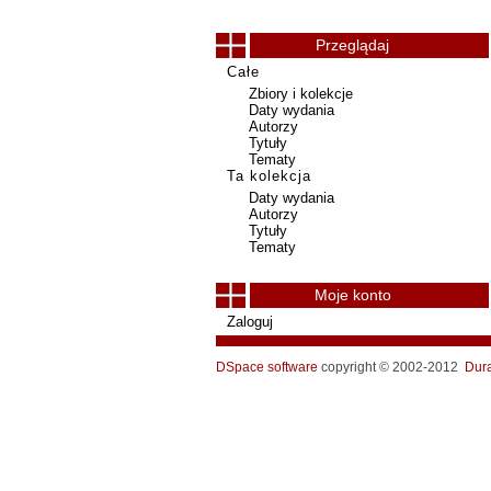
Przeglądaj
Całe
Zbiory i kolekcje
Daty wydania
Autorzy
Tytuły
Tematy
Ta kolekcja
Daty wydania
Autorzy
Tytuły
Tematy
Moje konto
Zaloguj
DSpace software
copyright © 2002-2012
Dur