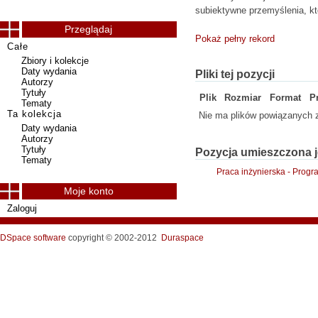
subiektywne przemyślenia, kt
Przeglądaj
Pokaż pełny rekord
Całe
Zbiory i kolekcje
Daty wydania
Pliki tej pozycji
Autorzy
Tytuły
Plik
Rozmiar
Format
P
Tematy
Ta kolekcja
Nie ma plików powiązanych z
Daty wydania
Autorzy
Tytuły
Pozycja umieszczona j
Tematy
Praca inżynierska - Prog
Moje konto
Zaloguj
DSpace software
copyright © 2002-2012
Duraspace