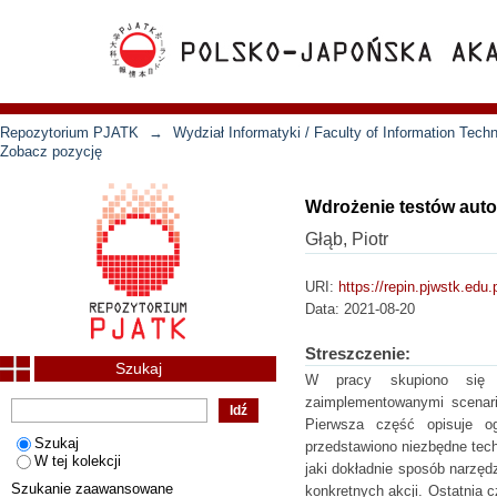
Repozytorium PJATK
→
Wydział Informatyki / Faculty of Information Tech
Zobacz pozycję
Wdrożenie testów aut
Głąb, Piotr
URI:
https://repin.pjwstk.edu
Data:
2021-08-20
Streszczenie:
Szukaj
W pracy skupiono się n
zaimplementowanymi scenari
Pierwsza część opisuje o
Szukaj
przedstawiono niezbędne tech
W tej kolekcji
jaki dokładnie sposób narzęd
Szukanie zaawansowane
konkretnych akcji. Ostatnia