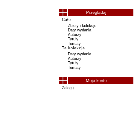
Przeglądaj
Całe
Zbiory i kolekcje
Daty wydania
Autorzy
Tytuły
Tematy
Ta kolekcja
Daty wydania
Autorzy
Tytuły
Tematy
Moje konto
Zaloguj