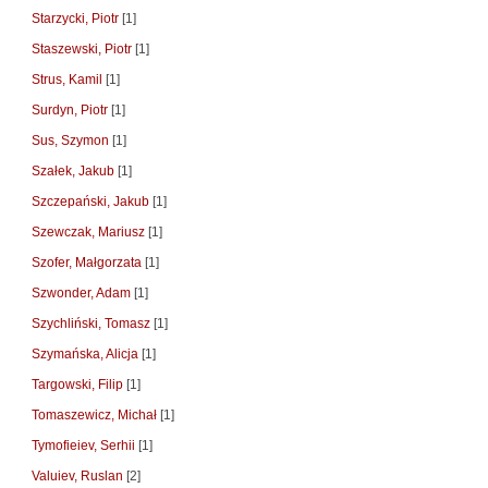
Starzycki, Piotr
[1]
Staszewski, Piotr
[1]
Strus, Kamil
[1]
Surdyn, Piotr
[1]
Sus, Szymon
[1]
Szałek, Jakub
[1]
Szczepański, Jakub
[1]
Szewczak, Mariusz
[1]
Szofer, Małgorzata
[1]
Szwonder, Adam
[1]
Szychliński, Tomasz
[1]
Szymańska, Alicja
[1]
Targowski, Filip
[1]
Tomaszewicz, Michał
[1]
Tymofieiev, Serhii
[1]
Valuiev, Ruslan
[2]