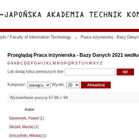
yki / Faculty of Information Technology
→
Praca inżynierska - Bazy Dany
Przeglądaj Praca inżynierska - Bazy Danych 2021 wedłu
0-9
A
B
C
D
E
F
G
H
I
J
K
L
M
N
O
P
Q
R
S
T
U
V
W
X
Y
Z
Lub dodaj kilka pierwszych liter:
Kolejność:
Wyniki:
Wyświetlanie pozycji 67-86 z 94
Autor
Saniewski, Paweł
[1]
Skrzek, Maciej
[1]
Sroczyński, Mikołaj
[1]