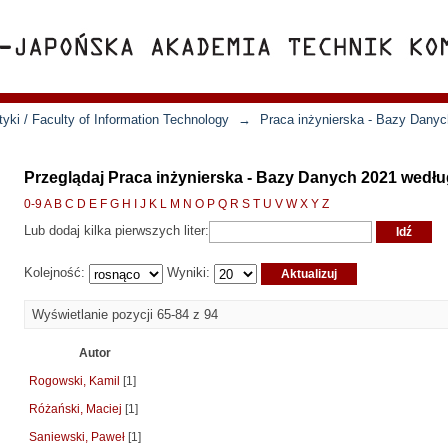
yki / Faculty of Information Technology
→
Praca inżynierska - Bazy Dany
Przeglądaj Praca inżynierska - Bazy Danych 2021 wedłu
0-9
A
B
C
D
E
F
G
H
I
J
K
L
M
N
O
P
Q
R
S
T
U
V
W
X
Y
Z
Lub dodaj kilka pierwszych liter:
Kolejność:
Wyniki:
Wyświetlanie pozycji 65-84 z 94
Autor
Rogowski, Kamil
[1]
Różański, Maciej
[1]
Saniewski, Paweł
[1]