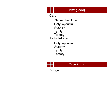
Przeglądaj
Całe
Zbiory i kolekcje
Daty wydania
Autorzy
Tytuły
Tematy
Ta kolekcja
Daty wydania
Autorzy
Tytuły
Tematy
Moje konto
Zaloguj