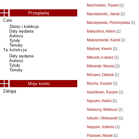
Machowiec, Paweł
[1]
Przeglądaj
Maciejewski, Jakub
[1]
Całe
Maciejewski, Przemysław
[1]
Zbiory i kolekcje
Daty wydania
Makushov, Artem
[1]
Autorzy
Matuszewski, Kamil
[1]
Tytuły
Tematy
Mędrek, Kewin
[1]
Ta kolekcja
Daty wydania
Mikucki, Łukasz
[1]
Autorzy
Tytuły
Miłowski, Maciej
[1]
Tematy
Mirzaev, Otabek
[1]
Moje konto
Mucha, Kacper
[1]
Zaloguj
Nachtman, Kacper
[1]
Nguyen, Adam
[1]
Niełacny, Mateusz
[1]
Nikulin, Oleksandr
[1]
Nquyen, Izabela
[1]
Palasek, Marek
[1]