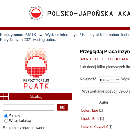
Repozytorium PJATK
→
Wydział Informatyki / Faculty of Information Tech
Bazy Danych 2021 według autora
Przeglądaj Praca inży
0-9
A
B
C
D
E
F
G
H
I
J
K
L
M
N
Lub dodaj kilka pierwszych lit
Kolejność:
Wyni
Wyświetlanie pozycji 39-58 
Szukaj
Autor
Leleń, Igor
[1]
Szukaj
Lipski, Emil
[1]
W tej kolekcji
Łuczaj, Krzysztof
[1]
Szukanie zaawansowane