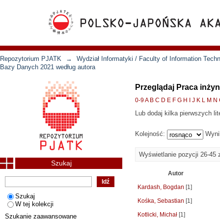
Repozytorium PJATK
→
Wydział Informatyki / Faculty of Information Tech
Bazy Danych 2021 według autora
Przeglądaj Praca inży
0-9
A
B
C
D
E
F
G
H
I
J
K
L
M
N
Lub dodaj kilka pierwszych lit
Kolejność:
Wyni
Wyświetlanie pozycji 26-45 
Szukaj
Autor
Kardash, Bogdan
[1]
Szukaj
Kośka, Sebastian
[1]
W tej kolekcji
Kotlicki, Michał
[1]
Szukanie zaawansowane