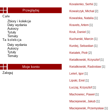
Kovalenko, Serhii
[1]
Przeglądaj
Kowalczyk, Michał
[2]
Całe
Kowalska, Natalia
[1]
Zbiory i kolekcje
Daty wydania
Kravets, Artem
[1]
Autorzy
Kruk, Daniel
[1]
Tytuły
Tematy
Kucharski, Marcin
[1]
Ta kolekcja
Daty wydania
Kurdej, Sebastian
[1]
Autorzy
Tytuły
Kwiatek, Piotr
[2]
Tematy
Kwiatkowski, Krzysztof
[1]
Moje konto
Kwiatkowski, Radosław
[1]
Zaloguj
Leleń, Igor
[1]
Lipski, Emil
[1]
Łuczaj, Krzysztof
[1]
Machowiec, Paweł
[1]
Maciejewski, Jakub
[1]
Maciejewski, Przemysław
[1]