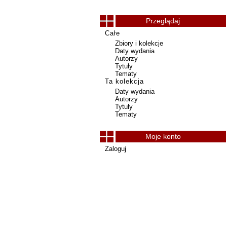
Przeglądaj
Całe
Zbiory i kolekcje
Daty wydania
Autorzy
Tytuły
Tematy
Ta kolekcja
Daty wydania
Autorzy
Tytuły
Tematy
Moje konto
Zaloguj