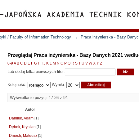
yki / Faculty of Information Technology
→
Praca inżynierska - Bazy Dany
Przeglądaj Praca inżynierska - Bazy Danych 2021 wedłu
0-9
A
B
C
D
E
F
G
H
I
J
K
L
M
N
O
P
Q
R
S
T
U
V
W
X
Y
Z
Lub dodaj kilka pierwszych liter:
Kolejność:
Wyniki:
Wyświetlanie pozycji 17-36 z 94
Autor
Daniluk, Adam
[1]
Dębek, Krystian
[1]
Dmoch, Mateusz
[1]