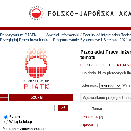
Repozytorium PJATK
→
Wydział Informatyki / Faculty of Information Tech
Przeglądaj Praca inżynierska - Programowanie Systemowe i Sieciowe 2021 
Przeglądaj Praca inż
tematu
0-9
A
B
C
D
E
F
G
H
I
J
K
L
M
N
Lub dodaj kilka pierwszych lit
Kolejność:
Wyni
Szukaj
Wyświetlanie pozycji 61-65 
Temat
Szukaj
tensorflow
[2]
W tej kolekcji
upload
[1]
Szukanie zaawansowane