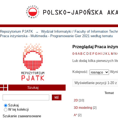
Repozytorium PJATK
→
Wydział Informatyki / Faculty of Information Tech
Praca inżynierska - Multimedia - Programowanie Gier 2021 według tematu
Przeglądaj Praca inży
0-9
A
B
C
D
E
F
G
H
I
J
K
L
M
N
Lub dodaj kilka pierwszych lit
Kolejność:
Wyni
Wyświetlanie pozycji 1-20 z
Szukaj
Temat
2D
[10]
Szukaj
3D modeling
[2]
W tej kolekcji
A*
[2]
Szukanie zaawansowane