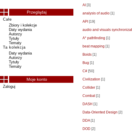
AI
[3]
Przeglądaj
analysis of audio
[1]
Całe
API
[19]
Zbiory i kolekcje
Daty wydania
audio and visuals synchronizat
Autorzy
A* pathfinding
[1]
Tytuły
Tematy
beat mapping
[1]
Ta kolekcja
Daty wydania
Boids
[1]
Autorzy
Tytuły
Bug
[1]
Tematy
C#
[50]
Moje konto
Civilization
[1]
Zaloguj
Collider
[1]
Combat
[1]
DASH
[1]
Data-Oriented Design
[2]
DDA
[1]
DOD
[2]