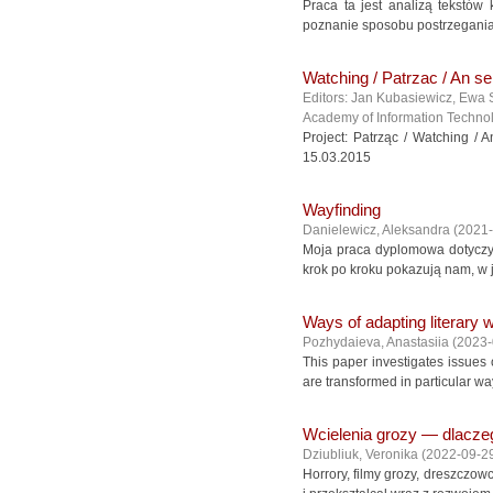
Praca ta jest analizą tekstów
poznanie sposobu postrzegania 
Watching / Patrzac / An s
Editors: Jan Kubasiewicz, Ewa 
Academy of Information Technol
Project: Patrząc / Watching /
15.03.2015
Wayfinding
Danielewicz, Aleksandra
(
2021-
Moja praca dyplomowa dotyczy 
krok po kroku pokazują nam, w j
Ways of adapting literary 
Pozhydaieva, Anastasiia
(
2023-
This paper investigates issues 
are transformed in particular wa
Wcielenia grozy — dlacze
Dziubliuk, Veronika
(
2022-09-2
Horrory, filmy grozy, dreszczow