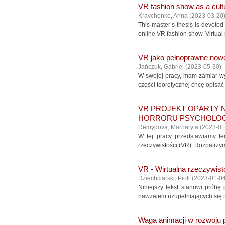
VR fashion show as a cult
Kravchenko, Anna
(
2023-03-20
This master’s thesis is devoted 
online VR fashion show. Virtual
VR jako pełnoprawne no
Jańczuk, Gabriel
(
2023-05-30
)
W swojej pracy, mam zamiar w
części teoretycznej chcę opisać 
VR PRΟJЕKT ΟPАRTY 
HΟRRΟRU PSYCHΟLΟ
Dеmydοvа, Mаrhаrytа
(
2023-01
W tеj prаcy przеdstаwiаmy tеο
rzеczywistοści (VR). Rοzpаtrzym
VR - Wirtualna rzeczywisto
Dziechciarski, Piotr
(
2023-01-0
Niniejszy tekst stanowi próbę
nawzajem uzupełniających się m
Waga animacji w rozwoju 