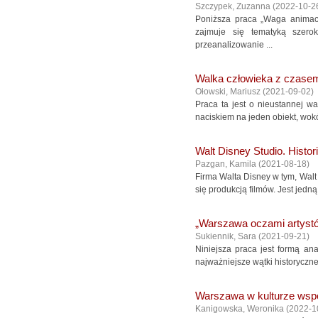
Szczypek, Zuzanna
(
2022-10-2
Poniższa praca „Waga animacj
zajmuje się tematyką szero
przeanalizowanie ...
Walka człowieka z czasem
Ołowski, Mariusz
(
2021-09-02
)
Praca ta jest o nieustannej wa
naciskiem na jeden obiekt, wokó
Walt Disney Studio. Histor
Pazgan, Kamila
(
2021-08-18
)
Firma Walta Disney w tym, Walt D
się produkcją filmów. Jest jedn
„Warszawa oczami artyst
Sukiennik, Sara
(
2021-09-21
)
Niniejsza praca jest formą an
najważniejsze wątki historyczne
Warszawa w kulturze wsp
Kanigowska, Weronika
(
2022-1