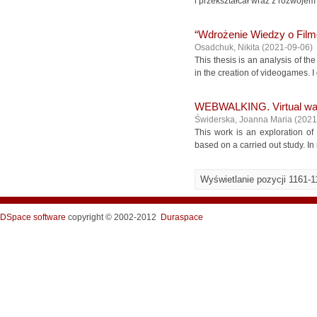
i przekształcał wraz z rozwojem
“Wdrożenie Wiedzy o Fil
Osadchuk, Nikita
(
2021-09-06
)
This thesis is an analysis of t
in the creation of videogames. I d
WEBWALKING. Virtual walks
Świderska, Joanna Maria
(
2021
This work is an exploration of 
based on a carried out study. In 
Wyświetlanie pozycji 1161-1
DSpace software
copyright © 2002-2012
Duraspace