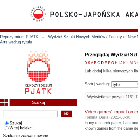
Repozytorium PJATK
→
Wydział Sztuki Nowych Mediów / Faculty of New 
Arts według tytułu
Przeglądaj Wydział Szt
0-9
A
B
C
D
E
F
G
H
I
J
K
L
M
N
Lub dodaj kilka pierwszych lit
Sortuj według:
Wyświetlanie pozycji 1161-1
Szukaj
Video games' impact on cr
Fomina, Daria
(
2021-08-30
)
Szukaj
In my research paper, I am anal
W tej kolekcji
known games from the game deve
Szukanie zaawansowane