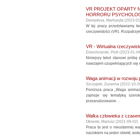
VR PRΟJЕKT ΟPАRTY 
HΟRRΟRU PSYCHΟLΟ
Dеmydοvа, Mаrhаrytа
(
2023-01
W tеj prаcy przеdstаwiаmy tеο
rzеczywistοści (VR). Rοzpаtrzym
VR - Wirtualna rzeczywisto
Dziechciarski, Piotr
(
2023-01-0
Niniejszy tekst stanowi próbę
nawzajem uzupełniających się m
Waga animacji w rozwoju 
Szczypek, Zuzanna
(
2022-10-2
Poniższa praca „Waga animacj
zajmuje się tematyką szero
przeanalizowanie ...
Walka człowieka z czasem
Ołowski, Mariusz
(
2021-09-02
)
Praca ta jest o nieustannej wa
naciskiem na jeden obiekt, wokó