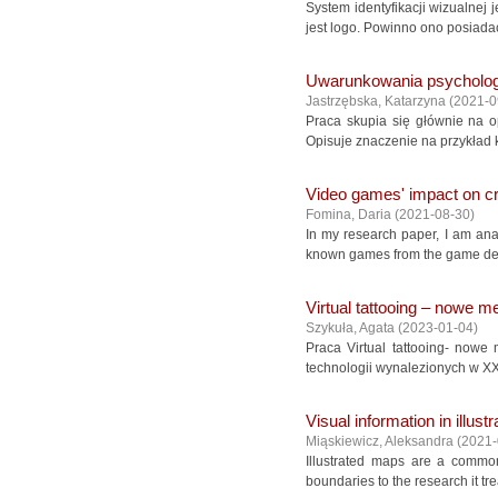
System identyfikacji wizualnej 
jest logo. Powinno ono posiadać
Uwarunkowania psychologi
Jastrzębska, Katarzyna
(
2021-0
Praca skupia się głównie na o
Opisuje znaczenie na przykład k
Video games' impact on cr
Fomina, Daria
(
2021-08-30
)
In my research paper, I am anal
known games from the game deve
Virtual tattooing – nowe m
Szykuła, Agata
(
2023-01-04
)
Praca Virtual tattooing- nowe
technologii wynalezionych w XXI
Visual information in illust
Miąskiewicz, Aleksandra
(
2021-
Illustrated maps are a common
boundaries to the research it tre