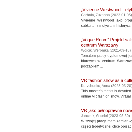
„Vivienne Westwood – ety
Garbala, Zuzanna
(
2023-01-05
)
Vivienne Westwood jako proje
subkultur z motywami historyczn
„Vogue Room” Projekt sal
centrum Warszawy
Wójcik, Weronika
(
2021-09-18
)
Tematem pracy dyplomowej jes
biurowca w centrum Warszaw
początkiem ...
VR fashion show as a cult
Kravchenko, Anna
(
2023-03-20
This master’s thesis is devoted 
online VR fashion show. Virtual
VR jako pełnoprawne no
Jańczuk, Gabriel
(
2023-05-30
)
W swojej pracy, mam zamiar w
części teoretycznej chcę opisać 