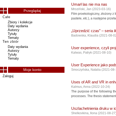
Umarł las nie ma nas
Mroziński, Jan
(
2023-03-16
)
Przeglądaj
Film proekologiczny, złożony z 
Całe
pastele, etc.), a następne prz
Zbiory i kolekcje
Daty wydania
Autorzy
„Uprzedzić czas” – seria 
Tytuły
Badowska, Klaudia
(
2021-08-0
Tematy
Ten zbiór
Daty wydania
User experience, czyli pr
Autorzy
Kalwas, Patryk
(
2021-08-10
)
Tytuły
Tematy
User Experience jako pods
Moje konto
Smoczyńska, Natalia
(
2021-08-
Zaloguj
Uses of AR and VR in enh
Kalmus, Anna
(
2022-10-24
)
The purpose of the following th
processes. The thesis statement 
Uszlachetnienia druku w i
Shelkovkina, Ilona
(
2021-08-27