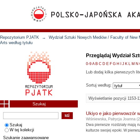
Repozytorium PJATK
→
Wydział Sztuki Nowych Mediów / Faculty of New 
Arts według tytułu
Przeglądaj Wydział Szt
0-9
A
B
C
D
E
F
G
H
I
J
K
L
M
N
Lub dodaj kilka pierwszych lit
Sortuj według:
Wyświetlanie pozycji 1153-1
Szukaj
Ukiyo e jako pierwowzór 
Wiśniewska, Patrycja Joanna
(
2
Szukaj
Dwa pierwsze rozdziały mają na 
W tej kolekcji
kulturze swojej epoki. W pierws
Szukanie zaawansowane