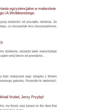
ania egzystencjalne w malarstwie
go i A.Wróblewskiego
szą ludzkości od początku istnienia. Za
tego, co rzeczywiste lecz nieuzasadnione;
ch
u działania, narzędzi jakie wykorzystuje
zątek swój bierze od powstania ...
wy było wskazanie jego związku z filmem
ianego gatunku. Pozwoliło to stwierdzić,
ikhail Vrubel, Jerzy Przybył
 this, my thesis was based on the idea that