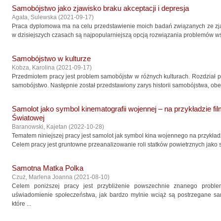
Samobójstwo jako zjawisko braku akceptacji i depresja
Agata, Sulewska
(
2021-09-17
)
Praca dyplomowa ma na celu przedstawienie moich badań związanych ze zjaw
w dzisiejszych czasach są najpopularniejszą opcją rozwiązania problemów wśr
Samobójstwo w kulturze
Kobza, Karolina
(
2021-09-17
)
Przedmiotem pracy jest problem samobójstw w różnych kulturach. Rozdział p
samobójstwo. Następnie został przedstawiony zarys historii samobójstwa, obej
Samolot jako symbol kinematografii wojennej – na przykładzie f
Światowej
Baranowski, Kajetan
(
2022-10-28
)
Tematem niniejszej pracy jest samolot jak symbol kina wojennego na przykład
Celem pracy jest gruntowne przeanalizowanie roli statków powietrznych jako 
Samotna Matka Polka
Czuż, Marlena Joanna
(
2021-08-10
)
Celem poniższej pracy jest przybliżenie powszechnie znanego proble
uświadomienie społeczeństwa, jak bardzo mylnie wciąż są postrzegane samo
które ...