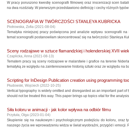
W pracy poruszono kwestię scenografii filmowej oraz inscenizacji scen batali
na dwa rozdziały. W pierwszym przedstawiono definicję i cechy różnych typów s
SCENOGRAFIA W TWÓRCZOŚCI STANLEYA KUBRICKA
Piotrowska, Zofia
(
2021-08-04
)
Tematyka niniejszej pracy poświęcona jest analizie wpływu scenografii na i
temat scenografii postanowiłam skoncentrować się na twórczości Stanleya Kubri
Sceny rodzajowe w sztuce flamandzkiej i holenderskiej XVII wie
Czaplicka, Anna
(
2021-08-13
)
Tematem pracy są sceny rodzajowe w malarstwie i grafice na terenie Niderl
tematyką ze względu na zainteresowanie historią sztuki oraz ze względu na ba
Scripting for InDesign Publication creation using programming too
Płudowski, Wojciech
(
2022-10-25
)
Vertical typography is widely omitted and disregarded as an important part of 
should not be treated this way. This paper brings up topics vital for the analysis o
Siła koloru w animacji - jak kolor wpływa na odbiór filmu
Przytuła, Olga
(
2023-01-04
)
Skupienie się na naukowym i psychologicznym podejściu do koloru, oraz t
naszego życia we wprowadzeniu widza w świat wyobraźni, przygód i emocji. P