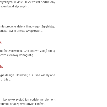
stycznych w kinie. Tekst został podzielony
cen batalistycznych ...
nterpretację dzieła filmowego. Zgłębiając
cka. Był to artysta wyjątkowo ...
ku
andów XVII wieku. Chciałabym zająć się tą
rdzo ciekawą ikonografię ...
ls
type design. However, it is used widely and
f this ...
ym jak wykorzystać ten codzienny element
oprzez analizę wybranych filmów ...