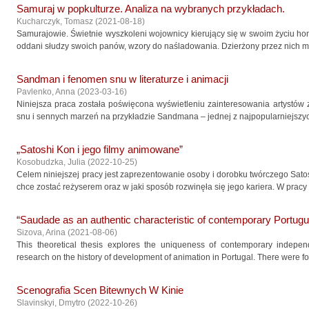
Samuraj w popkulturze. Analiza na wybranych przykładach.
Kucharczyk, Tomasz
(
2021-08-18
)
Samurajowie. Świetnie wyszkoleni wojownicy kierujący się w swoim życiu h
oddani słudzy swoich panów, wzory do naśladowania. Dzierżony przez nich mie
Sandman i fenomen snu w literaturze i animacji
Pavlenko, Anna
(
2023-03-16
)
Niniejsza praca została poświęcona wyświetleniu zainteresowania artystów z 
snu i sennych marzeń na przykładzie Sandmana – jednej z najpopularniejszych
„Satoshi Kon i jego filmy animowane”
Kosobudzka, Julia
(
2022-10-25
)
Celem niniejszej pracy jest zaprezentowanie osoby i dorobku twórczego Sato
chce zostać reżyserem oraz w jaki sposób rozwinęła się jego kariera. W pracy o
“Saudade as an authentic characteristic of contemporary Portugu
Sizova, Arina
(
2021-08-06
)
This theoretical thesis explores the uniqueness of contemporary independe
research on the history of development of animation in Portugal. There were fo
Scenografia Scen Bitewnych W Kinie
Slavinskyi, Dmytro
(
2022-10-26
)