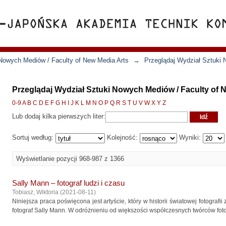
Nowych Mediów / Faculty of New Media Arts
→
Przeglądaj Wydział Sztuki
Przeglądaj Wydział Sztuki Nowych Mediów / Faculty of N
0-9
A
B
C
D
E
F
G
H
I
J
K
L
M
N
O
P
Q
R
S
T
U
V
W
X
Y
Z
Lub dodaj kilka pierwszych liter:
Sortuj według:
Kolejność:
Wyniki:
Wyświetlanie pozycji 968-987 z 1366
Sally Mann – fotograf ludzi i czasu
Tobiasz, Wiktoria
(
2021-08-11
)
Niniejsza praca poświęcona jest artyście, który w historii światowej fotograf
fotograf Sally Mann. W odróżnieniu od większości współczesnych twórców fotogr