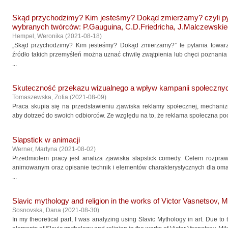
Skąd przychodzimy? Kim jesteśmy? Dokąd zmierzamy? czyli pyt
wybranych twórców: P.Gauguina, C.D.Friedricha, J.Malczewskie
Hempel, Weronika
(
2021-08-18
)
„Skąd przychodzimy? Kim jesteśmy? Dokąd zmierzamy?” te pytania towarzy
źródło takich przemyśleń można uznać chwilę zwątpienia lub chęci poznania 
...
Skuteczność przekazu wizualnego a wpływ kampanii społeczny
Tomaszewska, Zofia
(
2021-08-09
)
Praca skupia się na przedstawieniu zjawiska reklamy społecznej, mechanizm
aby dotrzeć do swoich odbiorców. Ze względu na to, że reklama społeczna poc
Slapstick w animacji
Werner, Martyna
(
2021-08-02
)
Przedmiotem pracy jest analiza zjawiska slapstick comedy. Celem rozpra
animowanym oraz opisanie technik i elementów charakterystycznych dla omaw
...
Slavic mythology and religion in the works of Victor Vasnetsov, M
Sosnovska, Dana
(
2021-08-30
)
In my theoretical part, I was analyzing using Slavic Mythology in art. Due to