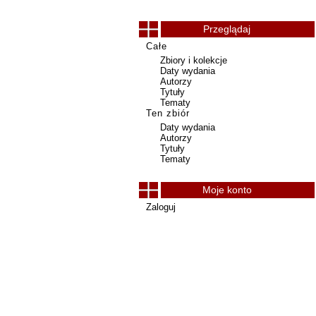
Przeglądaj
Całe
Zbiory i kolekcje
Daty wydania
Autorzy
Tytuły
Tematy
Ten zbiór
Daty wydania
Autorzy
Tytuły
Tematy
Moje konto
Zaloguj