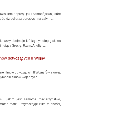
iskiem depresji jak i samobójstwa, które
ód dzieci oraz dorosłych na całym ...
ierwszy obejmuje krótką etymologię słowa
mujący Grecję, Rzym, Anglię, ...
ilmów dotyczących II Wojny
zie filmów dotyczących II Wojny Światowej.
symbolu filmów wojennych. ...
mu, jakim jest samotne macierzyństwo,
tne matki. Przytaczając kilka trudności,