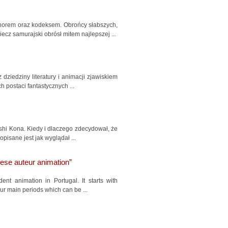
onorem oraz kodeksem. Obrońcy słabszych,
cz samurajski obrósł mitem najlepszej ...
dziedziny literatury i animacji zjawiskiem
 postaci fantastycznych ...
shi Kona. Kiedy i dlaczego zdecydował, że
pisane jest jak wyglądał ...
ese auteur animation”
nt animation in Portugal. It starts with
ur main periods which can be ...