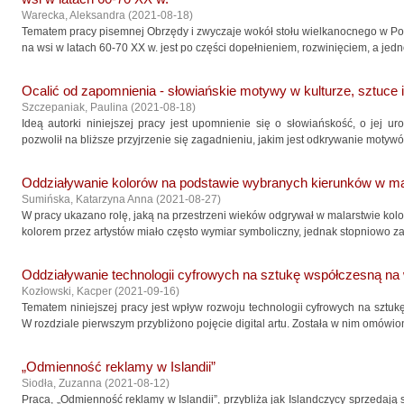
Warecka, Aleksandra
(
2021-08-18
)
Tematem pracy pisemnej Obrzędy i zwyczaje wokół stołu wielkanocnego w Po
na wsi w latach 60-70 XX w. jest po części dopełnieniem, rozwinięciem, a jed
Ocalić od zapomnienia - słowiańskie motywy w kulturze, sztuce i
Szczepaniak, Paulina
(
2021-08-18
)
Ideą autorki niniejszej pracy jest upomnienie się o słowiańskość, o jej ur
pozwolił na bliższe przyjrzenie się zagadnieniu, jakim jest odkrywanie motywów
Oddziaływanie kolorów na podstawie wybranych kierunków w ma
Sumińska, Katarzyna Anna
(
2021-08-27
)
W pracy ukazano rolę, jaką na przestrzeni wieków odgrywał w malarstwie ko
kolorem przez artystów miało często wymiar symboliczny, jednak stopniowo za
Oddziaływanie technologii cyfrowych na sztukę współczesną na
Kozłowski, Kacper
(
2021-09-16
)
Tematem niniejszej pracy jest wpływ rozwoju technologii cyfrowych na sztu
W rozdziale pierwszym przybliżono pojęcie digital artu. Została w nim omówion
„Odmienność reklamy w Islandii”
Siodła, Zuzanna
(
2021-08-12
)
Praca, „Odmienność reklamy w Islandii”, przybliża jak Islandczycy sprzedają s