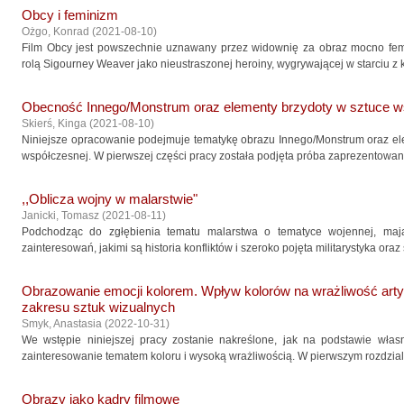
Obcy i feminizm
Ożgo, Konrad
(
2021-08-10
)
Film Obcy jest powszechnie uznawany przez widownię za obraz mocno fem
rolą Sigourney Weaver jako nieustraszonej heroiny, wygrywającej w starciu z kr
Obecność Innego/Monstrum oraz elementy brzydoty w sztuce w
Skierś, Kinga
(
2021-08-10
)
Niniejsze opracowanie podejmuje tematykę obrazu Innego/Monstrum oraz el
współczesnej. W pierwszej części pracy została podjęta próba zaprezentowan
,,Oblicza wojny w malarstwie"
Janicki, Tomasz
(
2021-08-11
)
Podchodząc do zgłębienia tematu malarstwa o tematyce wojennej, maj
zainteresowań, jakimi są historia konfliktów i szeroko pojęta militarystyka oraz
Obrazowanie emocji kolorem. Wpływ kolorów na wrażliwość arty
zakresu sztuk wizualnych
Smyk, Anastasia
(
2022-10-31
)
We wstępie niniejszej pracy zostanie nakreślone, jak na podstawie włas
zainteresowanie tematem koloru i wysoką wrażliwością. W pierwszym rozdzial
Obrazy jako kadry filmowe