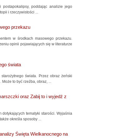
i postapokalipsy, poddając analizie jego
pii i rzeczywistości ...
owego przekazu
umentem w środkach masowego przekazu.
iu opinii pojawiających się w literaturze
nego świata
starożytnego świata. Przez obraz żeński
 Może to być rzeźba, obraz, ...
rszczki oraz Zabij to i wyjedź z
 dotykających tematyki starości. Wyjaśnia
akże określa sposoby ...
 analizy Święta Wielkanocnego na