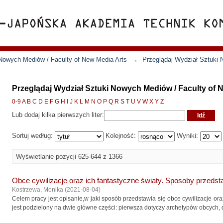
Nowych Mediów / Faculty of New Media Arts
→
Przeglądaj Wydział Sztuki
Przeglądaj Wydział Sztuki Nowych Mediów / Faculty of N
0-9
A
B
C
D
E
F
G
H
I
J
K
L
M
N
O
P
Q
R
S
T
U
V
W
X
Y
Z
Lub dodaj kilka pierwszych liter:
Sortuj według:
Kolejność:
Wyniki:
Wyświetlanie pozycji 625-644 z 1366
Obce cywilizacje oraz ich fantastyczne światy. Sposoby przedst
Kostrzewa, Monika
(
2021-08-04
)
Celem pracy jest opisanie,w jaki sposób przedstawia się obce cywilizacje ora
jest podzielony na dwie główne części: pierwsza dotyczy archetypów obcych, d