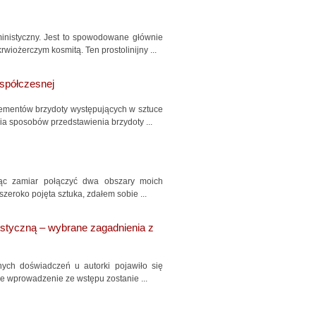
inistyczny. Jest to spowodowane głównie
wiożerczym kosmitą. Ten prostolinijny ...
spółczesnej
ementów brzydoty występujących w sztuce
ia sposobów przedstawienia brzydoty ...
ąc zamiar połączyć dwa obszary moich
 szeroko pojęta sztuka, zdałem sobie ...
styczną – wybrane zagadnienia z
nych doświadczeń u autorki pojawiło się
e wprowadzenie ze wstępu zostanie ...