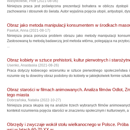
Wasylkowski, Piotr
(
2021-08-06
)
Niniejsza praca jest poświęcona prezentacji bohatera w obliczu dystopii 
zachowania i stosunek do świata. Autor wyjaśnia pojęcia utopii, antyutopii, dysto
Obraz jako metoda manipulacji konsumentem w środkach mas
Pawluk, Anna
(
2021-08-17
)
Niniejsza praca porusza problem obrazu jako metody manipulacji kons
Zastosowaną tu metodą badawczą jest metoda wtórna, polegająca na przytoczen
...
Obraz kobiety w sztuce prehistorii, kultur pierwotnych i starożyt
Usenko, Anastasiia
(
2021-08-26
)
Praca dotyczy kobiecego wizerunku w sztuce pierwotnego społeczeństwa i 
rozumie się tu dowolny obraz podobny do kobiety w jakiejkolwiek formie sztuki.
Obraz starości w filmach animowanych. Analiza filmów Odlot, Zma
tego miasta
Dobrzańska, Natalia
(
2022-10-27
)
Niniejsza praca skupia się na analizie trzech wybranych filmów animowanych
kontekst rozumienia pojęcia starości w znaczeniu społecznym i kulturowym, a t
Obrzędy i zwyczaje wokół stołu wielkanocnego w Polsce. Próba
wsi w latach 60-70 XX w.