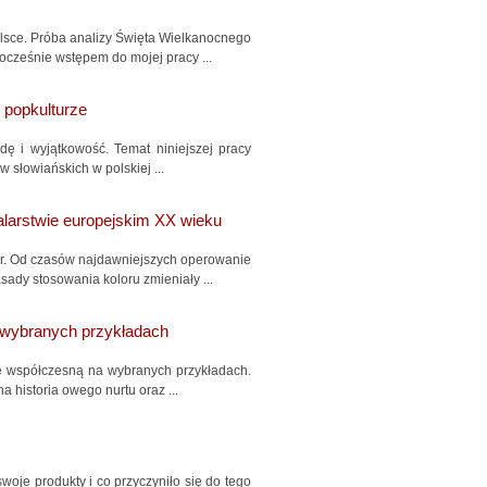
lsce. Próba analizy Święta Wielkanocnego
nocześnie wstępem do mojej pracy ...
 popkulturze
odę i wyjątkowość. Temat niniejszej pracy
 słowiańskich w polskiej ...
larstwie europejskim XX wieku
lor. Od czasów najdawniejszych operowanie
sady stosowania koloru zmieniały ...
 wybranych przykładach
kę współczesną na wybranych przykładach.
a historia owego nurtu oraz ...
woje produkty i co przyczyniło się do tego