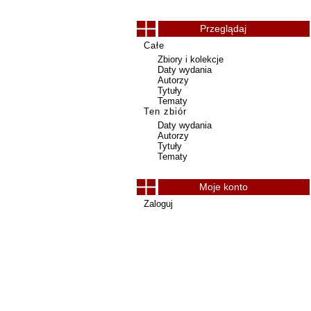
Przeglądaj
Całe
Zbiory i kolekcje
Daty wydania
Autorzy
Tytuły
Tematy
Ten zbiór
Daty wydania
Autorzy
Tytuły
Tematy
Moje konto
Zaloguj