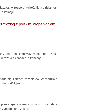
ałaczką, w zespole KwieKulik, a dzisiaj jest
nstalacje, ...
graficznej z polskimi wyjaśnieniami
y jest tutaj jako ważny element sztuki,
 w różnych czasach, a kończąc ...
kłada się z trzech rozdziałów. W rozdziale
a graffiti, jak ...
Objaśnia specyficzne słownictwo oraz stara
szym opisana zostaje ...