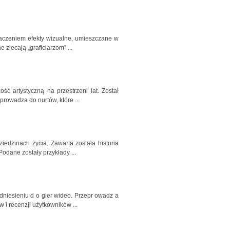
znaczeniem efekty wizualne, umieszczane w
 zlecają „graficiarzom” ...
ć artystyczną na przestrzeni lat. Został
wprowadza do nurtów, które ...
iedzinach życia. Zawarta została historia
odane zostały przykłady ...
dniesieniu d o gier wideo. Przepr owadz a
 i recenzji użytkowników ...