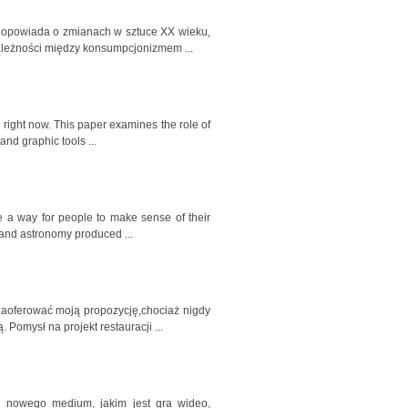
 opowiada o zmianach w sztuce XX wieku,
zależności między konsumpcjonizmem ...
right now. This paper examines the role of
and graphic tools ...
e a way for people to make sense of their
gy and astronomy produced ...
zaoferować moją propozycję,chociaż nigdy
 Pomysł na projekt restauracji ...
ę nowego medium, jakim jest gra wideo,