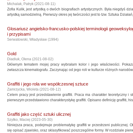
Michalak, Patryk
(
2021-08-11
)
Zofia Kulik, jest artystką o dwóch biografiach artystycznych. Była niegdyś dzi
artystką samodzielną. Pierwszy okres jej twórczości jest to tzw. Sztuka Działań, i
Glosariusz angielsko-francusko-polskiej terminologii geoweksylo
i przypisami
Serwatowski, Władysław
(
1994
)
Gold
Diadiuk, Olena
(
2021-08-02
)
Głównym tematem mojej pracy wybrałam kolor i jego właściwości. Pokazan
zwłaszcza kinematografu. Zaczynając od jego roli w kulturze różnych narodów
Graffiti i jego rola we współczesnej sztuce
Zamrzycka, Wioleta
(
2021-08-12
)
Celem pracy jest przedstawienie graffiti. Praca ma charakter teoretyczny i s
pierwszym przedstawiono charakterystykę graffiti. Opisano definicję graffiti, histori
Graffiti jako część sztuki ulicznej
Szytko, Maciej
(
2023-05-30
)
Niniejsza praca, podejmuje problematykę graffiti w przestrzeni publicznej. 
się opisać zjawisko, oraz sklasyfikować poszczególne formy. W rozdziale pierw