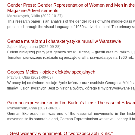
Gender Press: Gender Representation of Women and Men in the 
Magazine Advertisements
Mazurkevych, Nikita
(
2022-10-27
)
This research paper is an analysis of the gender roles of white middle-cla
presented through the visual language of 1950s advertisement. The primary sou
Geneza muralizmu i charakterystyka murali w Warszawie
Ząbek, Magdalena
(
2022-09-28
)
Celem niniejszej pracy jest geneza sztuki ulicznej – graffiti oraz muralizmu,
Tematem pierwszego rozdziału są początki graffiti, przypadające na 1960 rok, gd
Georges Méliès - ojciec efektów specjalnych
Przytuła, Olga
(
2021-09-03
)
W pracy tej omówione zostaje życie twórcze oraz osobiste Georgesa Mélièsa
filmów iluzjonistycznych. Jest to historia twórcy, którego filmy przywoływane są 
German expressionism in Tim Burton’s films: The case of Edwa
Mykhalchuk, Anna
(
2021-08-30
)
German Expressionism was one of the essential movements in the histor
movement to its honorable end, German Expressionism was revolutionary. It beca
,,Gest wpisany w ornament. O twórczości Zofii Kulik."