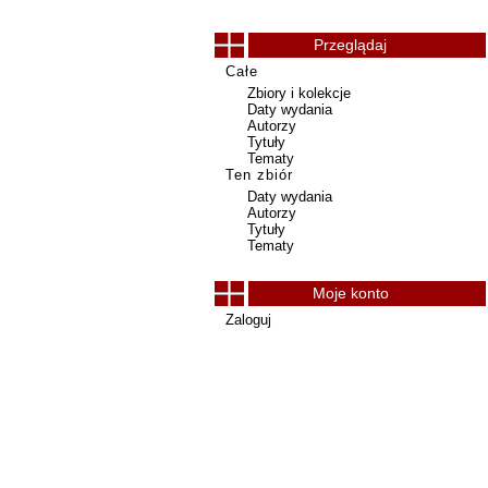
Przeglądaj
Całe
Zbiory i kolekcje
Daty wydania
Autorzy
Tytuły
Tematy
Ten zbiór
Daty wydania
Autorzy
Tytuły
Tematy
Moje konto
Zaloguj