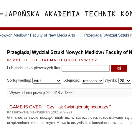
Nowych Mediów / Faculty of New Media Arts
→
Przeglądaj Wydział Sztuki
Przeglądaj Wydział Sztuki Nowych Mediów / Faculty of N
0-9
A
B
C
D
E
F
G
H
I
J
K
L
M
N
O
P
Q
R
S
T
U
V
W
X
Y
Z
Lub dodaj kilka pierwszych liter:
Sortuj według:
Kolejność:
Wyniki:
Wyświetlanie pozycji 299-318 z 1366
,,GAME IS OVER – Czyli jak świat gier się pogorszył”
Kossakowski, Maksymilian
(
2021-09-22
)
Gry, chociaż swoje początki miały już w starożytności, rozpoznawane są
urządzeniach elektronicznych. Mowa tu oczywiście o konsolach oraz przełomie