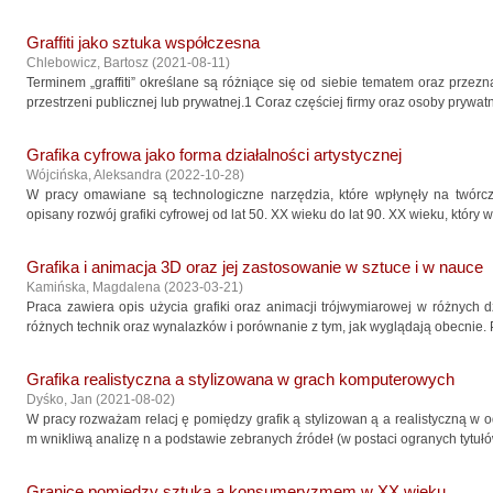
Graffiti jako sztuka współczesna
Chlebowicz, Bartosz
(
2021-08-11
)
Terminem „graffiti” określane są różniące się od siebie tematem oraz prze
przestrzeni publicznej lub prywatnej.1 Coraz częściej firmy oraz osoby prywatne
Grafika cyfrowa jako forma działalności artystycznej
Wójcińska, Aleksandra
(
2022-10-28
)
W pracy omawiane są technologiczne narzędzia, które wpłynęły na twórczoś
opisany rozwój grafiki cyfrowej od lat 50. XX wieku do lat 90. XX wieku, który 
Grafika i animacja 3D oraz jej zastosowanie w sztuce i w nauce
Kamińska, Magdalena
(
2023-03-21
)
Praca zawiera opis użycia grafiki oraz animacji trójwymiarowej w różnych dz
różnych technik oraz wynalazków i porównanie z tym, jak wyglądają obecnie. P
Grafika realistyczna a stylizowana w grach komputerowych
Dyśko, Jan
(
2021-08-02
)
W pracy rozważam relacj ę pomiędzy grafik ą stylizowan ą a realistyczną w o
m wnikliwą analizę n a podstawie zebranych źródeł (w postaci ogranych tytułów
Granice pomiędzy sztuką a konsumeryzmem w XX wieku