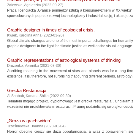
Zalewska, Agnieszka
(
2022-09-27
)
Praca licencjacka „Granice pomiędzy sztuką a konsumeryzmem w XX wieku”
spowodowanych poprzez rozwój technologiczny i industrializację, i ukazuje 
Graphic designer in times of ecological crisis.
Kwiek, Karolina Anna
(
2023-03-20
)
Global climate changes are one of the most important challenges for humanity 
graphic designers in the fight for climate justice as well as the visual language 
Graphic representations of astrological systems of thinking
Druzenko, Veronika
(
2021-08-30
)
Ascribing meaning to the movement of stars and planets was for a long tim
existence. It is, therefore, not surprising that during different periods, astrolo
Grecka Restauracja
Al Shabab, Kanana Shikh
(
2022-09-30
)
Tematem mojego projektu dyplomowego jest grecka restauracja . Chciałam 
wcześniej nie projektowałam restauracji. Pragnę podzielić się swoją koncepcją.
„Groza w grach wideo”
Trześniewska, Joanna
(
2023-01-04
)
Horror obecnie cieszy się dużą popularnością, a wraz z pojawieniem si