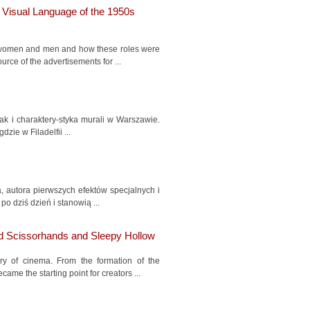
Visual Language of the 1950s
ss women and men and how these roles were
rce of the advertisements for ...
 jak i charaktery-styka murali w Warszawie.
zie w Filadelfii ...
, autora pierwszych efektów specjalnych i
po dziś dzień i stanowią ...
rd Scissorhands and Sleepy Hollow
y of cinema. From the formation of the
me the starting point for creators ...