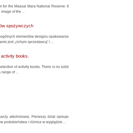
em for the Maasai Mara National Reserve. It
 image of the ...
któw spożywczych
zczególnych elementów designu opakowania
ie jest „cichym sprzedawcą” i ...
 activity books.
selection of activity books. There is no solid
 range of ...
anży alkoholowej. Pierwszy dział opisuje
w podobieństwa i różnice w wyglądzie ...