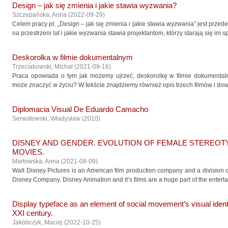
Design – jak się zmienia i jakie stawia wyzwania?
Szczepańska, Anna
(
2022-09-29
)
Celem pracy pt. „Design – jak się zmienia i jakie stawia wyzwania” jest prze
na przestrzeni lat i jakie wyzwania stawia projektantom, którzy starają się im sp
Deskorolka w filmie dokumentalnym
Trzeciakowski, Michał
(
2021-09-16
)
Praca opowiada o tym jak możemy ujrzeć, deskorolkę w filmie dokumental
może znaczyć w życiu? W tekście znajdziemy również opis trzech filmów i dowi
Diplomacia Visual De Eduardo Camacho
Serwatowski, Władysław
(
2010
)
DISNEY AND GENDER. EVOLUTION OF FEMALE STEREOTY
MOVIES.
Martowska, Anna
(
2021-08-09
)
Walt Disney Pictures is an American film production company and a division 
Disney Company. Disney Animation and it’s films are a huge part of the entertai
Display typeface as an element of social movement’s visual ident
XXI century.
Jakóbczyk, Maciej
(
2022-10-25
)