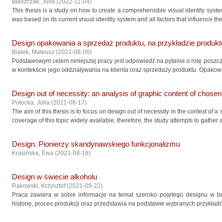
Błaszczak, Julia
(
2022-11-04
)
This thesis is a study on how to create a comprehensible visual identity syst
was based on its current visual identity system and all factors that influence the
Design opakowania a sprzedaż produktu, na przykładzie produ
Białek, Mateusz
(
2021-08-06
)
Podstawowym celem niniejszej pracy jest odpowiedź na pytanie o rolę pos
w kontekście jego oddziaływania na klienta oraz sprzedaży produktu. Opakowan
Design out of necessity: an analysis of graphic content of chosen
Potocka, Julia
(
2021-08-17
)
The aim of this thesis is to focus on design out of necessity in the context of a 
coverage of this topic widely available, therefore, the study attempts to gather a
Design. Pionierzy skandynawskiego funkcjonalizmu
Krasińska, Ewa
(
2021-08-16
)
Design w świecie alkoholu
Rakowski, Krzysztof
(
2021-09-22
)
Praca zawiera w sobie informacje na temat szeroko pojętego designu w br
historię, proces produkcji oraz przedstawia na podstawie wybranych przykładó