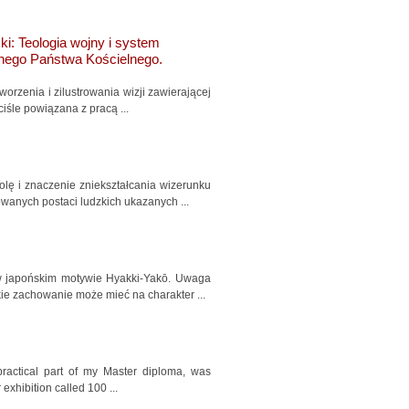
ki: Teologia wojny i system
jnego Państwa Kościelnego.
worzenia i zilustrowania wizji zawierającej
iśle powiązana z pracą ...
olę i znaczenie zniekształcania wizerunku
wanych postaci ludzkich ukazanych ...
w japońskim motywie Hyakki-Yakō. Uwaga
kie zachowanie może mieć na charakter ...
 practical part of my Master diploma, was
exhibition called 100 ...