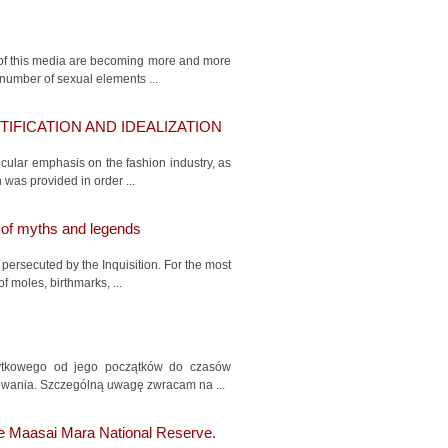
 of this media are becoming more and more
 number of sexual elements ...
IFICATION AND IDEALIZATION
ticular emphasis on the fashion industry, as
was provided in order ...
y of myths and legends
 persecuted by the Inquisition. For the most
f moles, birthmarks, ...
użytkowego od jego początków do czasów
towania. Szczególną uwagę zwracam na ...
the Maasai Mara National Reserve.