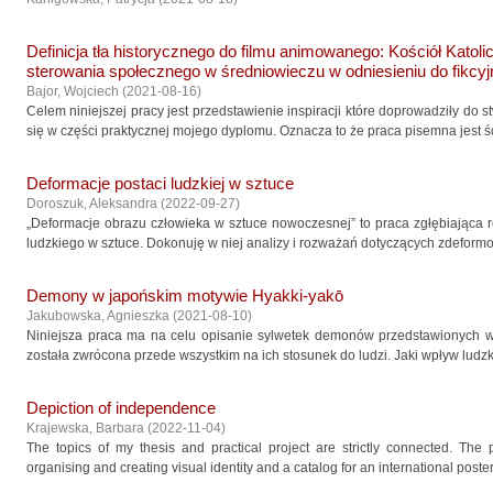
Definicja tła historycznego do filmu animowanego: Kościół Katolic
sterowania społecznego w średniowieczu w odniesieniu do fikcy
Bajor, Wojciech
(
2021-08-16
)
Celem niniejszej pracy jest przedstawienie inspiracji które doprowadziły do st
się w części praktycznej mojego dyplomu. Oznacza to że praca pisemna jest śc
Deformacje postaci ludzkiej w sztuce
Doroszuk, Aleksandra
(
2022-09-27
)
„Deformacje obrazu człowieka w sztuce nowoczesnej” to praca zgłębiająca r
ludzkiego w sztuce. Dokonuję w niej analizy i rozważań dotyczących zdeformo
Demony w japońskim motywie Hyakki-yakō
Jakubowska, Agnieszka
(
2021-08-10
)
Niniejsza praca ma na celu opisanie sylwetek demonów przedstawionych 
została zwrócona przede wszystkim na ich stosunek do ludzi. Jaki wpływ ludz
Depiction of independence
Krajewska, Barbara
(
2022-11-04
)
The topics of my thesis and practical project are strictly connected. The
organising and creating visual identity and a catalog for an international poster 