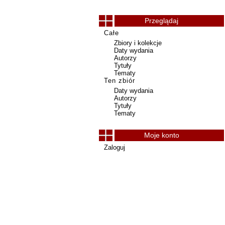
Przeglądaj
Całe
Zbiory i kolekcje
Daty wydania
Autorzy
Tytuły
Tematy
Ten zbiór
Daty wydania
Autorzy
Tytuły
Tematy
Moje konto
Zaloguj