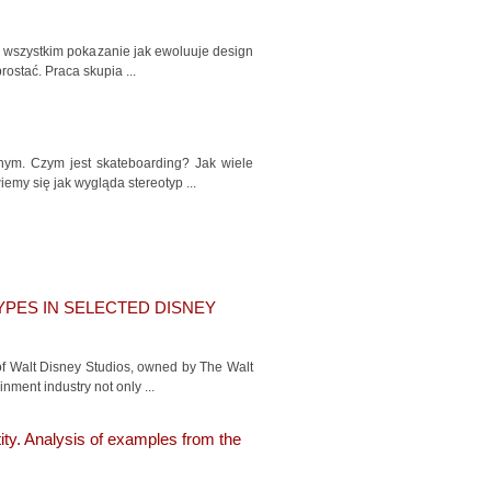
de wszystkim pokazanie jak ewoluuje design
rostać. Praca skupia ...
nym. Czym jest skateboarding? Jak wiele
emy się jak wygląda stereotyp ...
PES IN SELECTED DISNEY
of Walt Disney Studios, owned by The Walt
nment industry not only ...
ity. Analysis of examples from the