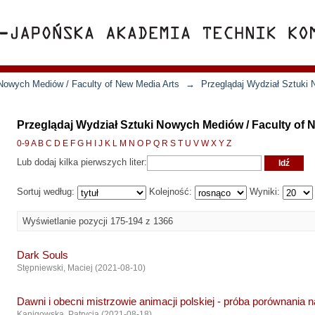
Nowych Mediów / Faculty of New Media Arts
→
Przeglądaj Wydział Sztuki
Przeglądaj Wydział Sztuki Nowych Mediów / Faculty of N
0-9
A
B
C
D
E
F
G
H
I
J
K
L
M
N
O
P
Q
R
S
T
U
V
W
X
Y
Z
Lub dodaj kilka pierwszych liter:
Sortuj według:
Kolejność:
Wyniki:
Wyświetlanie pozycji 175-194 z 1366
Dark Souls
Stępniewski, Maciej
(
2021-08-10
)
Dawni i obecni mistrzowie animacji polskiej - próba porównania
Kanigowska, Patrycja
(
2021-08-18
)