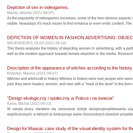
Depiction of sex in videogames.
Maciej, Mainda
(
2021-09-07
)
As the popularity of videogames increases, some of the less obvious aspects
visible. Nowadays it's much easier to find romance or even erotic content. The
DEPICTION OF WOMEN IN FASHION ADVERTISING: OBJECT
WOJEWÓDZKA, OLGA
(
2021-08-10
)
This thesis analyzes the history of depicting women in advertising, with a par
well as the modern approach towards female depiction in the media. Research 
Description of the appearance of witches according to the histor
Krykotun, Maryna
(
2021-09-07
)
Witches and witchcraft in history Witches in history were real people who were
part, they were healers, women, and men with a "mark of the devil" in the form o
"Design ekologiczny i społeczny w Polsce i na świecie"
Kania, Michał
(
2021-09-22
)
W swojej pracy starałem się zarysować dzieje designu/projektowania 
współczesnych, w których to funkcjonuje wiele różnorodnych dziedzin projek
Design for Maasai: case study of the visual identity system for 