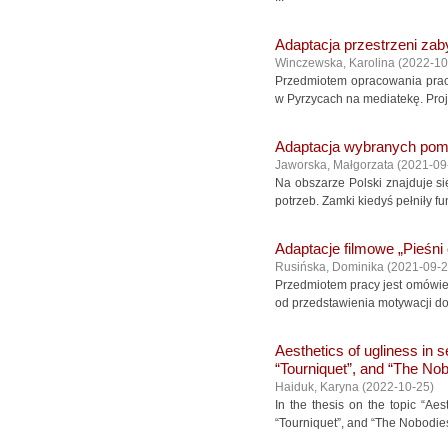
Adaptacja przestrzeni zab
Winczewska, Karolina
(
2022-10
Przedmiotem opracowania pracy
w Pyrzycach na mediatekę. Proje
Adaptacja wybranych pom
Jaworska, Małgorzata
(
2021-09
Na obszarze Polski znajduje s
potrzeb. Zamki kiedyś pełniły 
Adaptacje filmowe „Pieśn
Rusińska, Dominika
(
2021-09-
Przedmiotem pracy jest omówie
od przedstawienia motywacji do 
Aesthetics of ugliness in 
“Tourniquet”, and “The No
Haiduk, Karyna
(
2022-10-25
)
In the thesis on the topic “Ae
“Tourniquet”, and “The Nobodies