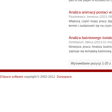
part of the paper is focused on
Analiza animacji postaci w
Paszkiewicz, Ireneusz
(
2021-08
Większą część mojej pracy dyp
termin i zastanowić się na czym
Analiza baśniowego świata
Dimitrijević, Milica
(
2023-01-04
)
Niniejsza praca Analiza baśn
zajmuje się tematyką baśniową. 
Wyświetlanie pozycji 1-20 z
DSpace software
copyright © 2002-2012
Duraspace