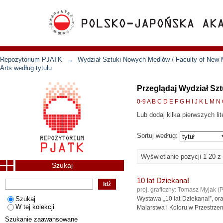
Repozytorium PJATK
→
Wydział Sztuki Nowych Mediów / Faculty of New 
Arts według tytułu
Przeglądaj Wydział Szt
0-9
A
B
C
D
E
F
G
H
I
J
K
L
M
N
Lub dodaj kilka pierwszych lit
Sortuj według:
Wyświetlanie pozycji 1-20 z
Szukaj
10 lat Dziekana!
proj. graficzny: Tomasz Myjak
(
P
Szukaj
Wystawa „10 lat Dziekana!”, o
W tej kolekcji
Malarstwa i Koloru w Przestrzen
Szukanie zaawansowane