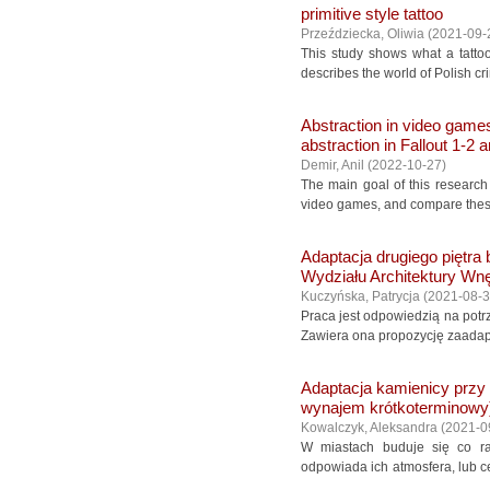
primitive style tattoo
Przeździecka, Oliwia
(
2021-09-
This study shows what a tattoo
describes the world of Polish cr
Abstraction in video games
abstraction in Fallout 1-2 
Demir, Anil
(
2022-10-27
)
The main goal of this research 
video games, and compare these 
Adaptacja drugiego piętr
Wydziału Architektury Wn
Kuczyńska, Patrycja
(
2021-08-
Praca jest odpowiedzią na potr
Zawiera ona propozycję zaadapt
Adaptacja kamienicy przy 
wynajem krótkoterminowy
Kowalczyk, Aleksandra
(
2021-0
W miastach buduje się co ra
odpowiada ich atmosfera, lub 
...