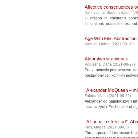
Affective consequences on 
Kahrizsangi, Soudeh Salehi
(
20
Illustration in children's b
Illustrations arouse interest and
Age With Film Abstraction
Wencel, Hubert
(
2021-08-10
)
Aktorstwo w animacji
Podleśna, Daria
(
2021-08-27
)
Praca omawia podstawowe zasad
postawiony cel, konflikt i motyw
„Alexander McQueen – mi
Falana, Marta
(
2021-09-22
)
Alexander od najmłodszych lat 
łatwo w życiu. Pochodził z ubog
“All hope in street art”–Abo
Kłos, Magda
(
2021-09-03
)
The purpose of this research pap