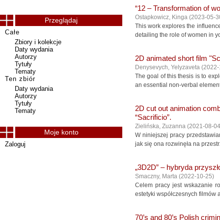
“12 – Transformation of w
Ostapkowicz, Kinga
(
2023-05-3
Przeglądaj
This work explores the influence
Całe
detailing the role of women in y
Zbiory i kolekcje
Daty wydania
Autorzy
2D animated short film "Sc
Tytuły
Denysevych, Yelyzaveta
(
2022-
Tematy
The goal of this thesis is to exp
Ten zbiór
an essential non-verbal element i
Daty wydania
Autorzy
Tytuły
2D cut out animation combi
Tematy
“Sacrificio”.
Zielińska, Zuzanna
(
2021-08-0
Moje konto
W niniejszej pracy przedstawia
Zaloguj
jak się ona rozwinęła na przest
„3D2D” – hybryda przyszło
Smaczny, Marta
(
2022-10-25
)
Celem pracy jest wskazanie ro
estetyki współczesnych filmów 
70’s and 80’s Polish crimi