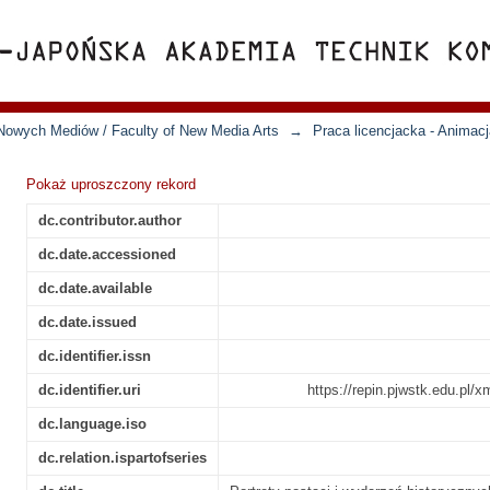
Nowych Mediów / Faculty of New Media Arts
→
Praca licencjacka - Animac
Pokaż uproszczony rekord
dc.contributor.author
dc.date.accessioned
dc.date.available
dc.date.issued
dc.identifier.issn
dc.identifier.uri
https://repin.pjwstk.edu.pl/
dc.language.iso
dc.relation.ispartofseries