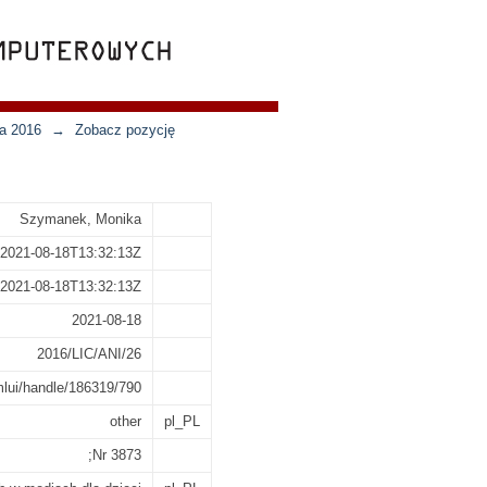
ja 2016
→
Zobacz pozycję
Szymanek, Monika
2021-08-18T13:32:13Z
2021-08-18T13:32:13Z
2021-08-18
2016/LIC/ANI/26
xmlui/handle/186319/790
other
pl_PL
;Nr 3873