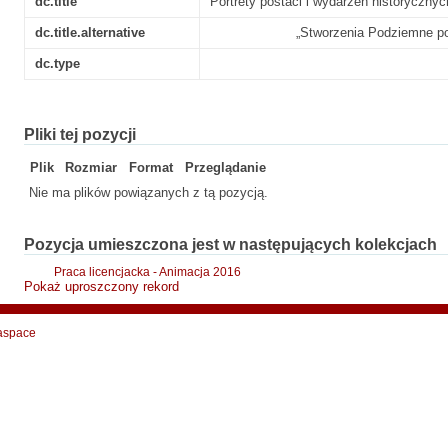
dc.title
Portrety postaci i wydarzeń historycznyc
dc.title.alternative
„Stworzenia Podziemne po
dc.type
Pliki tej pozycji
Plik
Rozmiar
Format
Przeglądanie
Nie ma plików powiązanych z tą pozycją.
Pozycja umieszczona jest w następujących kolekcjach
Praca licencjacka - Animacja 2016
Pokaż uproszczony rekord
aspace