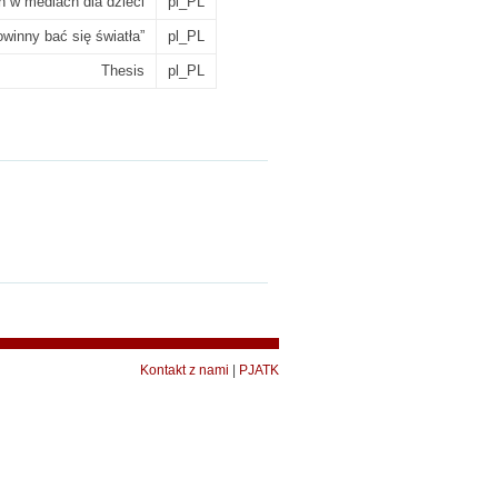
h w mediach dla dzieci
pl_PL
winny bać się światła”
pl_PL
Thesis
pl_PL
Kontakt z nami
|
PJATK