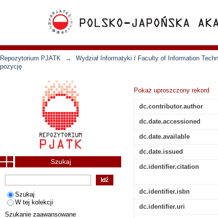
Repozytorium PJATK
→
Wydział Informatyki / Faculty of Information Tech
pozycję
Pokaż uproszczony rekord
dc.contributor.author
dc.date.accessioned
dc.date.available
dc.date.issued
Szukaj
dc.identifier.citation
dc.identifier.isbn
Szukaj
W tej kolekcji
dc.identifier.uri
Szukanie zaawansowane