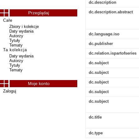
dc.description
dc.description.abstract
Przeglądaj
Całe
Zbiory i kolekcje
Daty wydania
dc.language.iso
Autorzy
Tytuły
dc.publisher
Tematy
Ta kolekcja
dc.relation.ispartofseries
Daty wydania
Autorzy
dc.subject
Tytuły
Tematy
dc.subject
dc.subject
Moje konto
Zaloguj
dc.subject
dc.subject
dc.title
dc.type