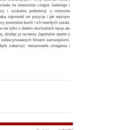
pozwala na stworzenie czegoś świeżego i
zy i szukania preferencji u mistrzów
jaką zajmowali oni pozycje i jak ważnym
ezy powstania bushi i ich twardych zasad,
w nie tylko z daleko wschodnich wysp ale
j, dzieląc ja na twory Japońskie oparte o
ów zafascynowanych filmami samurajskimi.
było zobaczyć niesamowite zmagania i