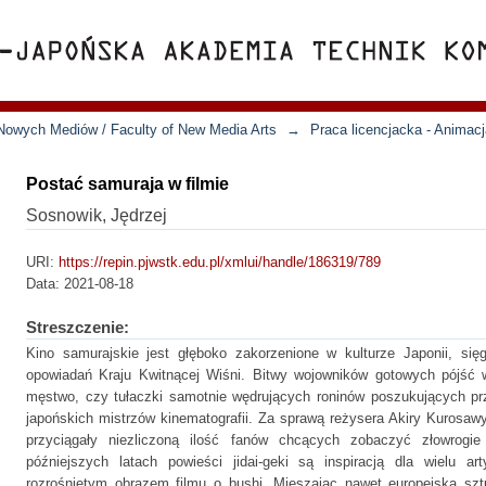
Nowych Mediów / Faculty of New Media Arts
→
Praca licencjacka - Animac
Postać samuraja w filmie
Sosnowik, Jędrzej
URI:
https://repin.pjwstk.edu.pl/xmlui/handle/186319/789
Data:
2021-08-18
Streszczenie:
Kino samurajskie jest głęboko zakorzenione w kulturze Japonii, sięg
opowiadań Kraju Kwitnącej Wiśni. Bitwy wojowników gotowych pójść 
męstwo, czy tułaczki samotnie wędrujących roninów poszukujących pr
japońskich mistrzów kinematografii. Za sprawą reżysera Akiry Kurosaw
przyciągały niezliczoną ilość fanów chcących zobaczyć złowrogie
późniejszych latach powieści jidai-geki są inspiracją dla wielu a
rozrośniętym obrazem filmu o bushi. Mieszając nawet europejską sztuk