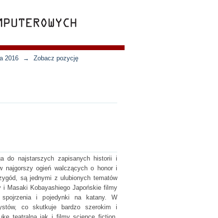
ja 2016
→
Zobacz pozycję
a do najstarszych zapisanych historii i
w najgorszy ogień walczących o honor i
zygód, są jednymi z ulubionych tematów
y i Masaki Kobayashiego Japońskie filmy
 spojrzenia i pojedynki na katany. W
rtystów, co skutkuje bardzo szerokim i
ę teatralną jak i filmy science fiction,