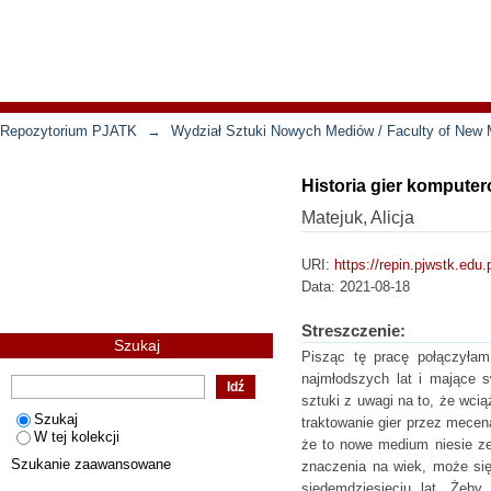
Repozytorium PJATK
→
Wydział Sztuki Nowych Mediów / Faculty of New 
Historia gier komputer
Matejuk, Alicja
URI:
https://repin.pjwstk.edu
Data:
2021-08-18
Streszczenie:
Szukaj
Pisząc tę pracę połączyłam
najmłodszych lat i mające s
sztuki z uwagi na to, że wcią
Szukaj
traktowanie gier przez mecen
W tej kolekcji
że to nowe medium niesie ze
Szukanie zaawansowane
znaczenia na wiek, może się 
siedemdziesięciu lat. Żeby 