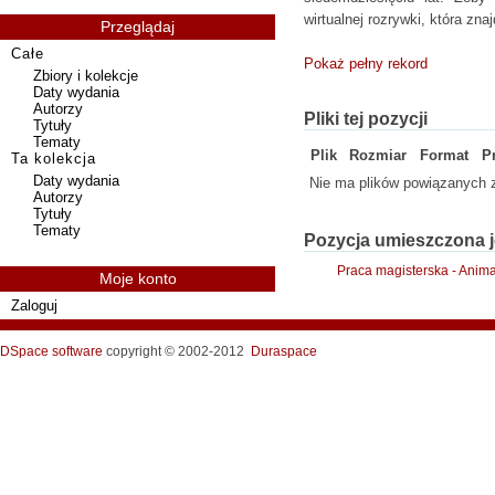
wirtualnej rozrywki, która zna
Przeglądaj
Całe
Pokaż pełny rekord
Zbiory i kolekcje
Daty wydania
Autorzy
Pliki tej pozycji
Tytuły
Tematy
Plik
Rozmiar
Format
P
Ta kolekcja
Daty wydania
Nie ma plików powiązanych z
Autorzy
Tytuły
Tematy
Pozycja umieszczona j
Praca magisterska - Anim
Moje konto
Zaloguj
DSpace software
copyright © 2002-2012
Duraspace