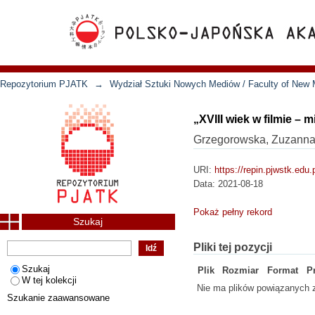
Repozytorium PJATK
→
Wydział Sztuki Nowych Mediów / Faculty of New 
„XVIII wiek w filmie – 
Grzegorowska, Zuzann
URI:
https://repin.pjwstk.edu
Data:
2021-08-18
Pokaż pełny rekord
Szukaj
Pliki tej pozycji
Szukaj
Plik
Rozmiar
Format
P
W tej kolekcji
Nie ma plików powiązanych z
Szukanie zaawansowane